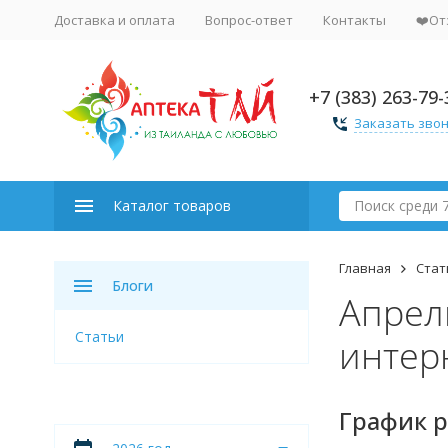
Доставка и оплата
Вопрос-ответ
Контакты
❤️От
+7 (383) 263-79-
Заказать зво
Каталог товаров
Главная
Стат
Блоги
Апрел
Статьи
интерн
График р