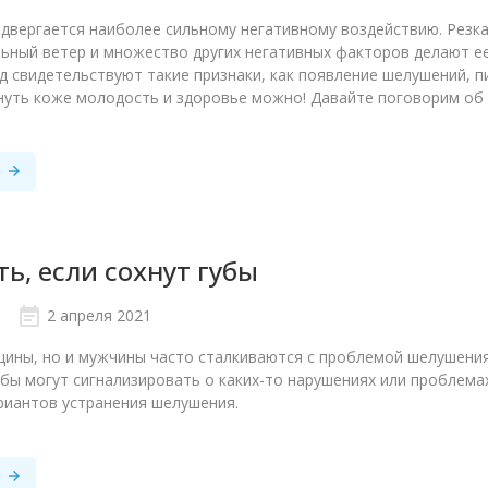
двергается наиболее сильному негативному воздействию. Резк
льный ветер и множество других негативных факторов делают е
д свидетельствуют такие признаки, как появление шелушений, п
нуть коже молодость и здоровье можно! Давайте поговорим об 
е
ть, если сохнут губы
2 апреля 2021
ины, но и мужчины часто сталкиваются с проблемой шелушения 
бы могут сигнализировать о каких-то нарушениях или проблемах
ариантов устранения шелушения.
е