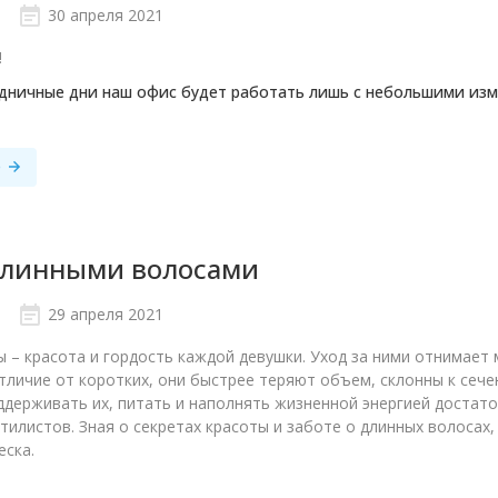
30 апреля 2021
!
здничные дни наш офис будет работать лишь с небольшими изм
е
длинными волосами
29 апреля 2021
 – красота и гордость каждой девушки. Уход за ними отнимает 
отличие от коротких, они быстрее теряют объем, склонны к сечен
ддерживать их, питать и наполнять жизненной энергией достат
тилистов. Зная о секретах красоты и заботе о длинных волосах,
еска.