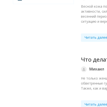
Весной кожа по
активности, си
весенний перио
ситуацию и вер
Читать дале
Что дела
Михаил
Не только женщ
обветренные гу
Также, как и в
Читать дале