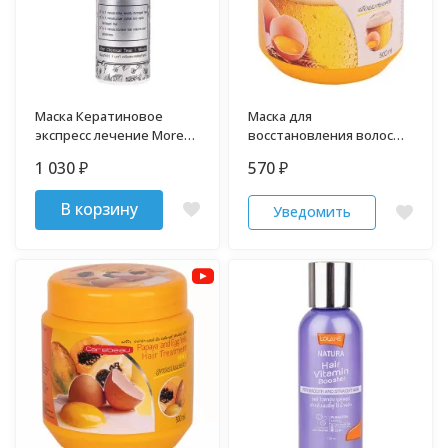
Маска Кератиновое
Маска для
экспресс лечение More
восстановления волос
Than 250 мл
Пиво и Желток CAREBEAU
1 030
570
₽
₽
500 мл
В корзину
Уведомить