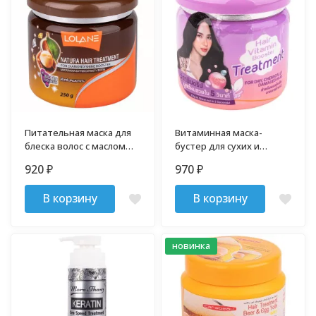
Питательная маска для
Витаминная маска-
блеска волос с маслом
бустер для сухих и
Макадамии 250 гр
повреждённых волос
920
970
₽
₽
LOLANE 250 гр
В корзину
В корзину
новинка