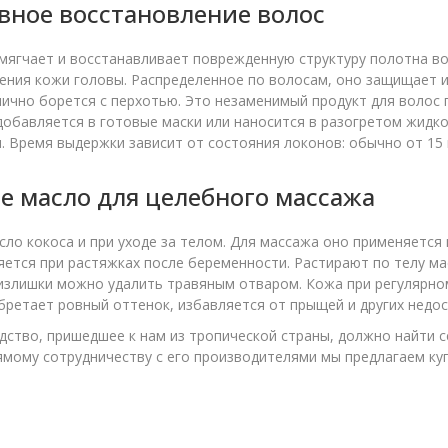
ное восстановление волос
мягчает и восстанавливает поврежденную структуру полотна во
ния кожи головы. Распределенное по волосам, оно защищает и
лично борется с перхотью. Это незаменимый продукт для волос 
добавляется в готовые маски или наносится в разогретом жидко
. Время выдержки зависит от состояния локонов: обычно от 15 м
е масло для целебного массажа
ло кокоса и при уходе за телом. Для массажа оно применяется 
ется при растяжках после беременности. Растирают по телу мас
излишки можно удалить травяным отваром. Кожа при регулярно
обретает ровный оттенок, избавляется от прыщей и других недос
дство, пришедшее к нам из тропической страны, должно найти 
ямому сотрудничеству с его производителями мы предлагаем ку