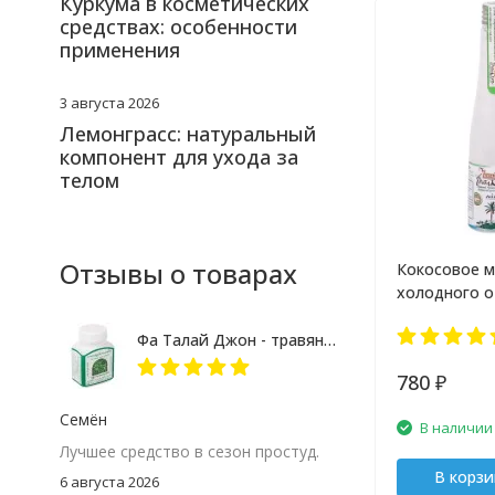
Куркума в косметических
средствах: особенности
применения
3 августа 2026
Лемонграсс: натуральный
компонент для ухода за
телом
Отзывы о товарах
Кокосовое м
холодного о
Pure 100 мл
Фа Талай Джон - травяные капсулы против гриппа и простуды
780
₽
Семён
В наличии
Лучшее средство в сезон простуд.
В корзи
6 августа 2026