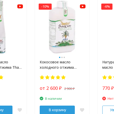
-10%
-6%
асло
Кокосовое масло
Натур
тжима Thai
холодного отжима
масло 
большой объём
от 2 600
770
2 900
₽
₽
₽
В наличии
Нет
ну
В корзину
У