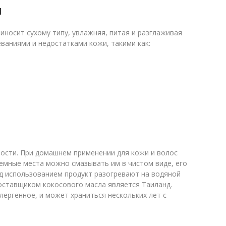
и
иносит сухому типу, увлажняя, питая и разглаживая
ваниями и недостатками кожи, такими как:
ности. При домашнем применении для кожи и волос
емные места можно смазывать им в чистом виде, его
ед использованием продукт разогревают на водяной
поставщиком кокосового масла является Таиланд.
ергенное, и может храниться нескольких лет с