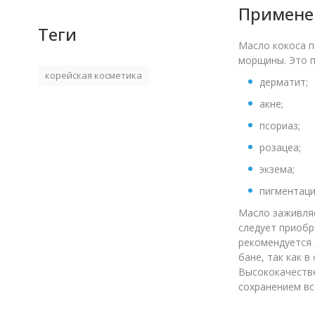
Применен
Теги
Масло кокоса п
морщины. Это п
корейская косметика
дерматит;
акне;
псориаз;
розацеа;
экзема;
пигментация
Масло заживляе
следует приобр
рекомендуется 
бане, так как 
Высококачестве
сохранением вс