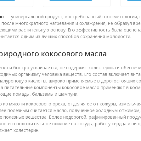
ло
— универсальный продукт, востребованный в косметологии, в
 после многократного нагревания и охлаждения, не образуя вре
еющими растительную основу. Его эффективность была оценена
считается одним из лучших способов сохранения молодости.
риродного кокосового масла
егко и быстро усваивается, не содержит холестерина и обеспеч
одимых организму человека веществ. Его состав включает вит
иалуроновую кислоты, широко применяемые в дорогостоящих со
на питательные компоненты кокосовое масло применяют в косм
ющие помады, бальзамы и шампуни.
 из мякоти кокосового ореха, отделяя ее от кожуры, измельча
ее полезным считается масло, полученное холодным отжимом,
е полезные вещества. Более недорогой, рафинированный продук
ано его положительное влияние на сосуды, работу сердца и пи
ижает холестерин.