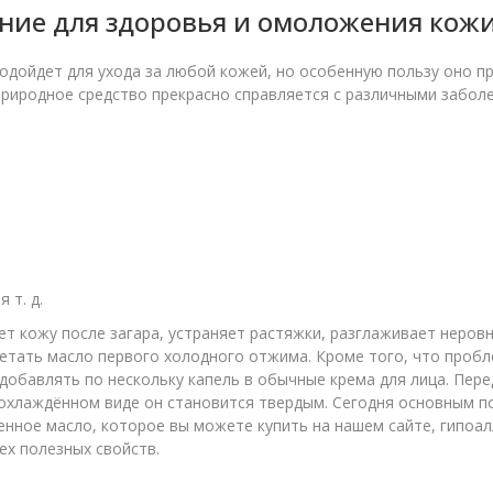
ие для здоровья и омоложения кож
одойдет для ухода за любой кожей, но особенную пользу оно пр
риродное средство прекрасно справляется с различными заболе
 т. д.
т кожу после загара, устраняет растяжки, разглаживает неров
етать масло первого холодного отжима. Кроме того, что пробл
добавлять по нескольку капель в обычные крема для лица. Пер
в охлаждённом виде он становится твердым. Сегодня основным 
нное масло, которое вы можете купить на нашем сайте, гипоалл
ех полезных свойств.