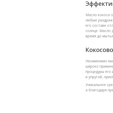
Эффектив
Масло кокоса с
любые раздраже
его составе от
солнце. Масло 
время до мытья
Кокосово
Незаменимо мас
широко применя
процедуры его 
и упругой, при
Уникальное сре
а благодаря пр