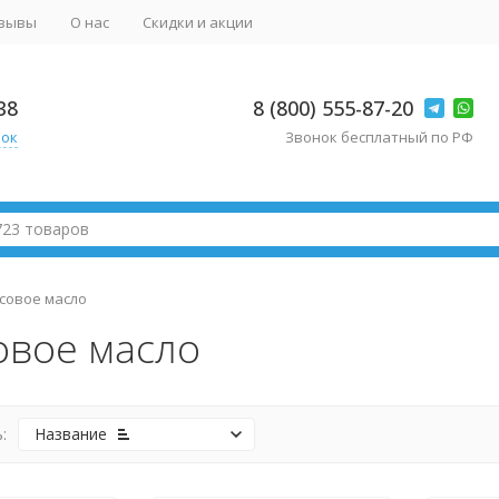
зывы
О нас
Скидки и акции
38
8 (800) 555-87-20
нок
Звонок бесплатный по РФ
совое масло
овое масло
:
Название