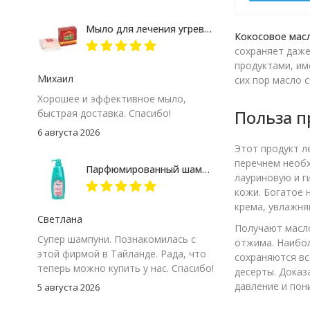
Мыло для лечения угревой сыпи Madame Heng
Кокосовое мас
сохраняет даже
продуктами, им
Михаил
сих пор масло 
Хорошее и эффективное мыло,
Польза п
быстрая доставка. Спасибо!
6 августа 2026
Этот продукт л
перечнем необх
Парфюмированный шампунь "Корейская роза" Rejoice 370 мл
лауриновую и г
кожи. Богатое 
крема, увлажня
Светлана
Получают масло
Супер шампуни. Познакомилась с
отжима. Наибол
этой фирмой в Тайланде. Рада, что
сохраняются вс
теперь можно купить у нас. Спасибо!
десерты. Доказ
давление и пон
5 августа 2026