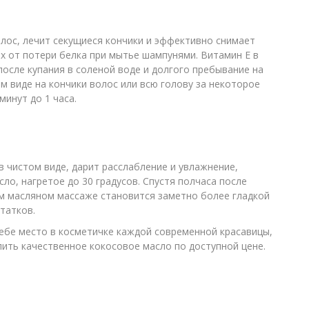
лос, лечит секущиеся кончики и эффективно снимает
х от потери белка при мытье шампунями. Витамин Е в
после купания в соленой воде и долгого пребывание на
м виде на кончики волос или всю голову за некоторое
инут до 1 часа.
в чистом виде, дарит расслабление и увлажнение,
ло, нагретое до 30 градусов. Спустя полчаса после
м масляном массаже становится заметно более гладкой
татков.
себе место в косметичке каждой современной красавицы,
пить качественное кокосовое масло по доступной цене.