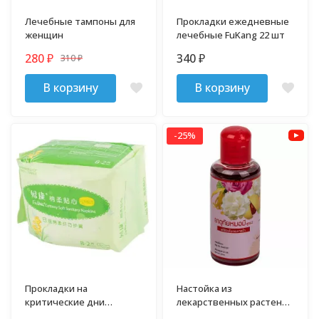
Лечебные тампоны для
Прокладки ежедневные
женщин
лечебные FuKang 22 шт
280
340
310
₽
₽
₽
В корзину
В корзину
-25%
Прокладки на
Настойка из
критические дни
лекарственных растений
лечебные FuKang 10 шт
для женщин 60 мл