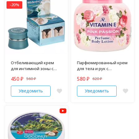
-20%
Отбеливающий крем
Парфюмированный крем
для интимной зоны с
для тела и рук с
Алое Вера и зеленым
витамином Е "Pink
450
580
560
620
₽
₽
чаем 5 гр
₽
Passion" 200 гр
₽
Уведомить
Уведомить