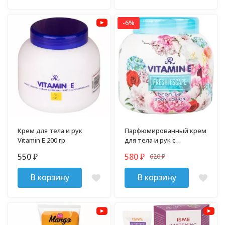
-6%
Крем для тела и рук
Парфюмированный крем
Vitamin E 200 гр
для тела и рук с
витамином Е "Fresh
550
580
620
₽
₽
Escape" 200 гр
₽
В корзину
В корзину