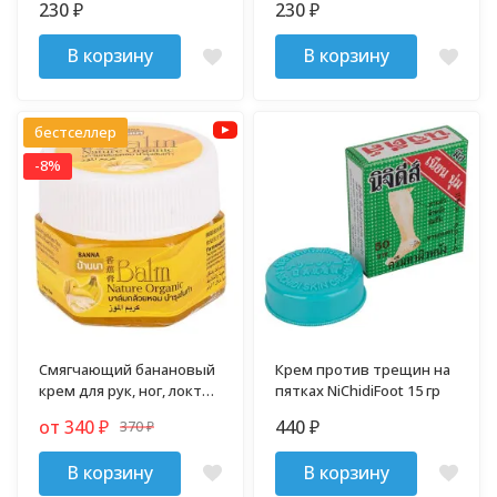
230
230
₽
₽
В корзину
В корзину
бестселлер
-8%
Смягчающий банановый
Крем против трещин на
крем для рук, ног, локтей
пятках NiChidiFoot 15 гр
и сухой кожи 25 гр
от 340
440
370
₽
₽
₽
В корзину
В корзину