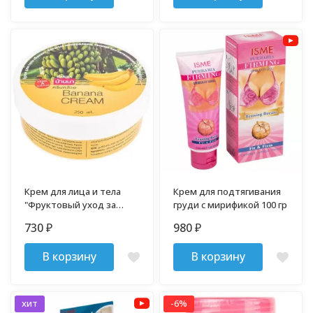
Крем для лица и тела
Крем для подтягивания
"Фруктовый уход за
груди с мирификой 100 гр
кожей" Банан 250 мл
730
980
₽
₽
В корзину
В корзину
хит
-6%