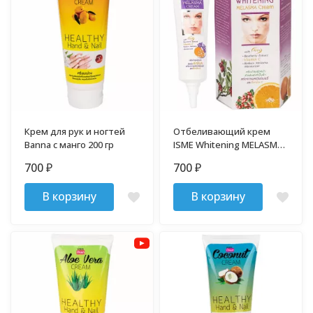
Крем для рук и ногтей
Отбеливающий крем
Banna c манго 200 гр
ISME Whitening MELASMA
10 гр
700
700
₽
₽
В корзину
В корзину