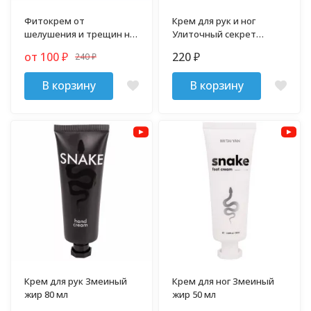
Фитокрем от
Крем для рук и ног
шелушения и трещин на
Улиточный секрет
руках и ногах Skin Care
TaiYan 100 гр
от 100
220
240
₽
₽
Cream 25 гр
₽
В корзину
В корзину
Крем для рук Змеиный
Крем для ног Змеиный
жир 80 мл
жир 50 мл