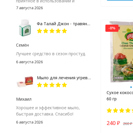
приятное в использовании и
расходуется экономно. Качество
7 августа 2026
полностью оправдало ожидания, с
удовольствием куплю снова.
Фа Талай Джон - травяные капсулы против гриппа и простуды
-8%
Семён
Лучшее средство в сезон простуд.
6 августа 2026
Мыло для лечения угревой сыпи Madame Heng
Сухое кокос
60 гр
Михаил
Хорошее и эффективное мыло,
быстрая доставка. Спасибо!
6 августа 2026
240
260
₽
₽