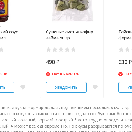
кий соус
Сушеные листья кафир
Тайски
 мл
лайма 50 гр
ферме
морск
490
630
₽
₽
ичии
Нет в наличии
Нет
ить
Уведомить
У
айская кухня формировалась под влиянием нескольких культур -
иционных кухонь этих континентов создало особую самобытност
, кислый, соленый, горький и острый. Часто трудно определиться
ёный. А может всё одновременно, но вкусы раскрываются по оче