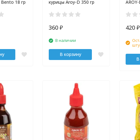
Bento 18 гр
курицы Aroy-D 350 гр
AROY-
360
420
₽
₽
В наличии
Ост
шту
ну
В корзину
В