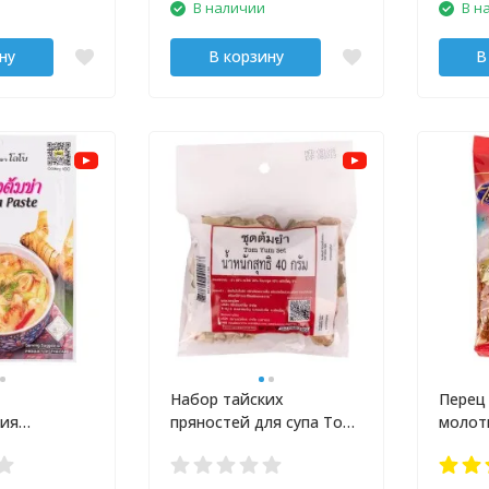
В наличии
В н
ну
В корзину
В
Набор тайских
Перец
ния
пряностей для супа Том
молот
супа Том Кха
Ям 40 гр