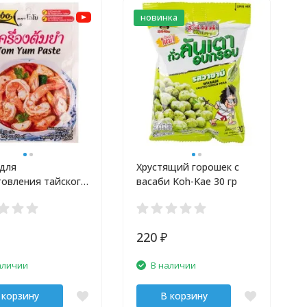
новинка
 для
Хрустящий горошек с
товления тайского
васаби Koh-Kae 30 гр
ом Ям LOBO 30 гр
220
₽
аличии
В наличии
 корзину
В корзину