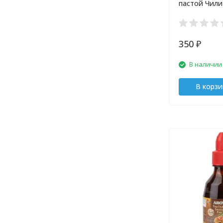
пастой Чили 
350
₽
В наличии
В корзи