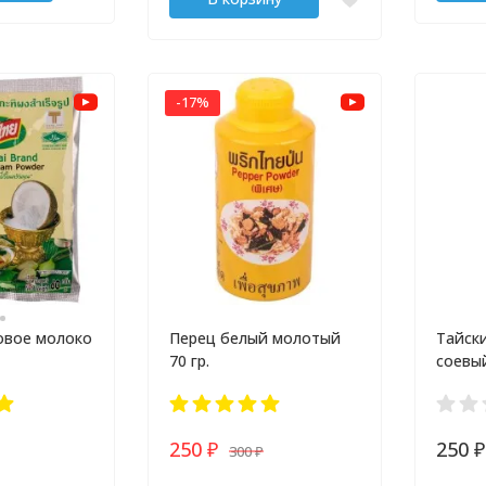
-17%
овое молоко
Перец белый молотый
Тайск
70 гр.
соевый
250
250
300
₽
₽
₽