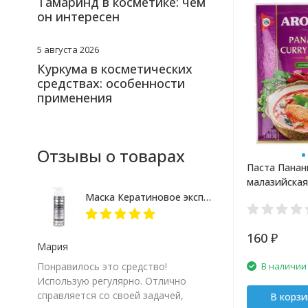
Тамаринд в косметике: чем
он интересен
5 августа 2026
Куркума в косметических
средствах: особенности
применения
Отзывы о товарах
Паста Панан
малазийская
Aroy-D 50 гр
Маска Кератиновое экспресс лечение More Than 250 мл
160
₽
Мария
В наличии
Понравилось это средство!
Использую регулярно. Отлично
справляется со своей задачей,
В корзи