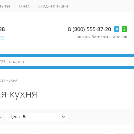
зывы
О нас
Скидки и акции
38
8 (800) 555-87-20
нок
Звонок бесплатный по РФ
кая кухня
я кухня
:
Цена