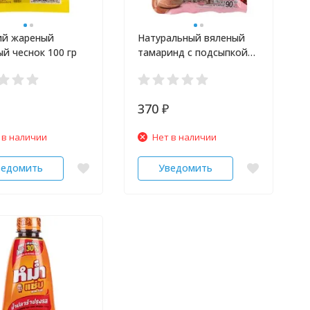
ий жареный
Натуральный вяленый
й чеснок 100 гр
тамаринд с подсыпкой
из сливы и чили 75 гр
370
₽
 в наличии
Нет в наличии
ведомить
Уведомить