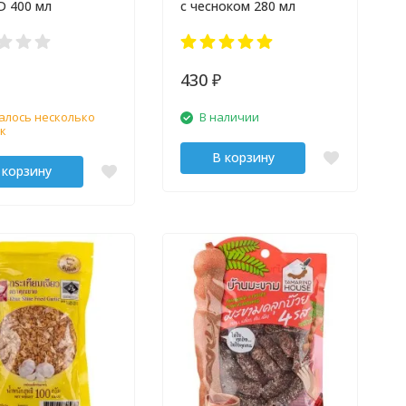
D 400 мл
с чесноком 280 мл
430
₽
алось несколько
В наличии
к
В корзину
 корзину