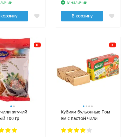
аличии
В наличии
 корзину
В корзину
 чили жгучий
Кубики бульонные Том
ый 100 гр
Ям с пастой чили