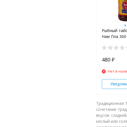
Рыбный тайс
Нам Пла 300
480
₽
Нет в нал
Уведом
Традиционная Т
сочетание трад
вкусов: сладкий
кислый или сол