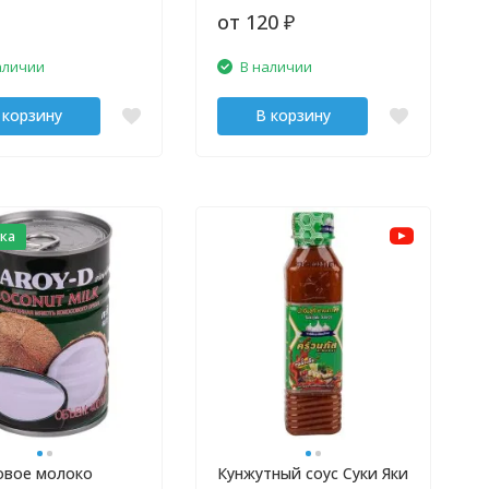
от 120
₽
аличии
В наличии
 корзину
В корзину
ка
овое молоко
Кунжутный соус Суки Яки