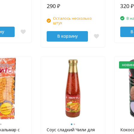
290
320
₽
₽
Осталось несколько
В н
штук
ну
В
В корзину
новин
кальмар с
Соус сладкий Чили для
Кокос