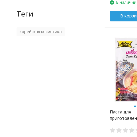
В наличии
Теги
В корзи
корейская косметика
Паста для
приготовле
кокосового 