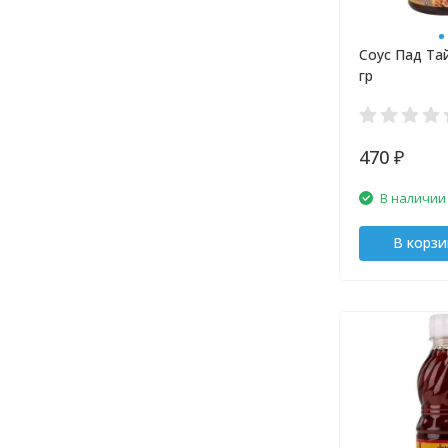
Соус Пад Тай
гр
470
₽
В наличии
В корзи