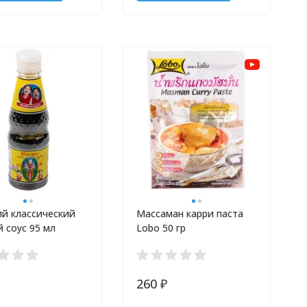
ий классический
Массаман карри паста
 соус 95 мл
Lobo 50 гр
260
₽