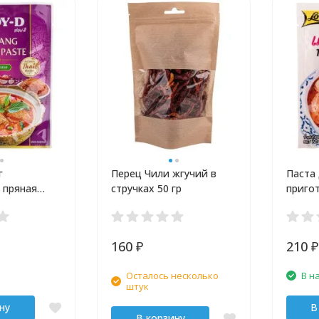
г
Перец Чили жгучий в
Паста
 пряная
стручках 50 гр
приго
супа Т
160
210
₽
₽
Осталось несколько
В н
штук
ну
В
В корзину