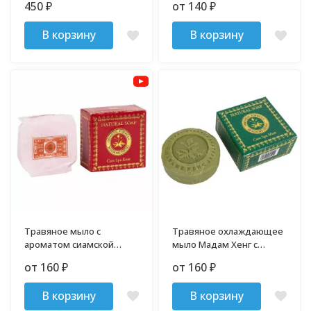
450
от 140
₽
₽
В корзину
В корзину
Травяное мыло с
Травяное охлаждающее
ароматом сиамской
мыло Мадам Хенг с
розы Мадам Хенг
натуральной мятой
от 160
от 160
₽
₽
В корзину
В корзину