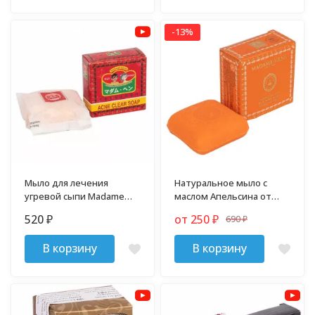
-13%
Мыло для лечения
Натуральное мыло с
угревой сыпи Madame
маслом Апельсина от
Heng
Мадам Хенг
520
от 250
690
₽
₽
₽
В корзину
В корзину