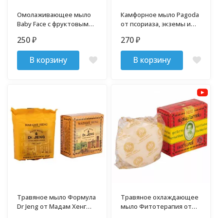
Омолаживающее мыло
Камфорное мыло Pagoda
Baby Face с фруктовыми
от псориаза, экземы и
кислотами 50 гр
крапивницы 50 гр
250
270
₽
₽
В корзину
В корзину
Травяное мыло Формула
Травяное охлаждающее
Dr Jeng от Мадам Хенг
мыло Фитотерапия от
150 гр
Мадам Хенг