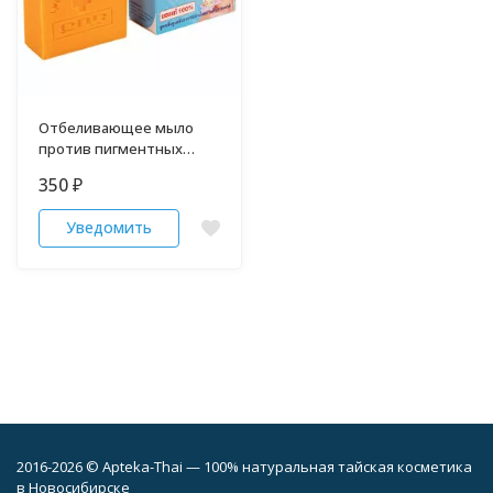
Отбеливающее мыло
против пигментных
пятен и веснушек 70 гр
350
₽
Уведомить
2016-2026 © Apteka-Thai — 100% натуральная тайская косметика
в Новосибирске