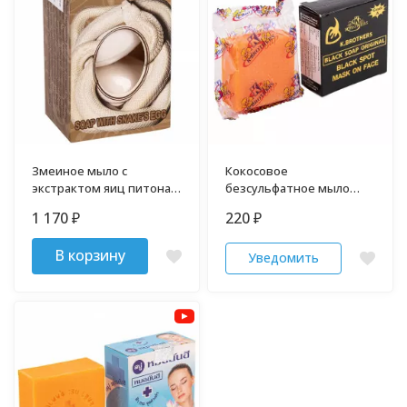
Змеиное мыло с
Кокосовое
экстрактом яиц питона
безсульфатное мыло
для молодости кожи
против черных точек и
1 170
220
₽
₽
акне 50 гр
В корзину
Уведомить