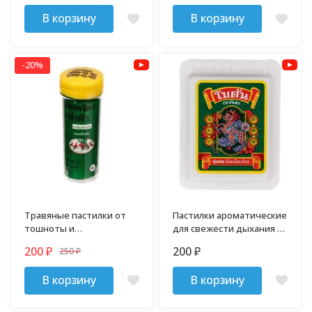
В корзину
В корзину
-20%
Травяные пастилки от
Пастилки ароматические
тошноты и
для свежести дыхания с
головокружения Я Хом
солодкой и мятой Botan
200
200
250
₽
₽
₽
В корзину
В корзину