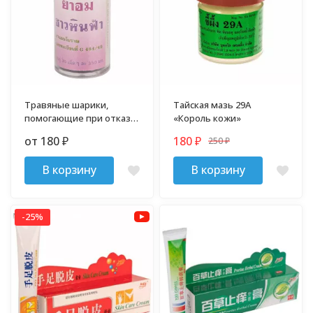
Травяные шарики,
Тайская мазь 29А
помогающие при отказе
«Король кожи»
от курения
от 180
180
250
₽
₽
₽
В корзину
В корзину
-25%