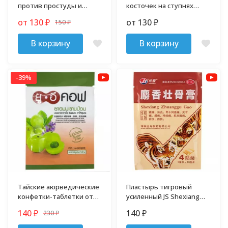
против простуды и
косточек на ступнях
интоксикации 4 штуки
Miaolaodi
от 130
от 130
150
₽
₽
₽
В корзину
В корзину
-39%
Тайские аюрведические
Пластырь тигровый
конфетки-таблетки от
усиленный JS Shexiang
кашля UECOF
Zhuanggu Gao 4 шт
140
140
230
₽
₽
₽