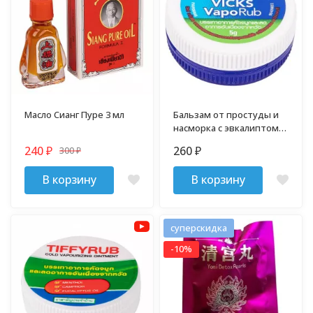
Масло Сианг Пуре 3 мл
Бальзам от простуды и
насморка с эвкалиптом и
ментолом VapoRub 5 гр
240
260
300
₽
₽
₽
В корзину
В корзину
суперскидка
-10%