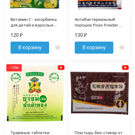
Витамин С - аскорбинка
Антибактериальный
для детей и взрослых
порошок Pises Powder 3
Vita-C 30 таблеток
гр
120
130
₽
₽
В корзину
В корзину
-13%
Травяные таблетки
Пластырь био-стикер от