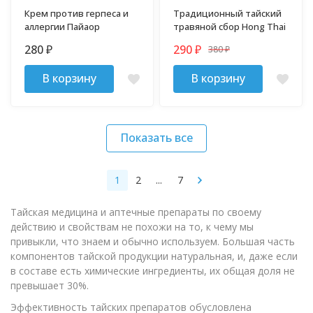
Крем против герпеса и
Традиционный тайский
аллергии Пайаор
травяной сбор Hong Thai
280
290
380
₽
₽
₽
В корзину
В корзину
Показать все
1
2
...
7
Тайская медицина и аптечные препараты по своему
действию и свойствам не похожи на то, к чему мы
привыкли, что знаем и обычно используем. Большая часть
компонентов тайской продукции натуральная, и, даже если
в составе есть химические ингредиенты, их общая доля не
превышает 30%.
Эффективность тайских препаратов обусловлена