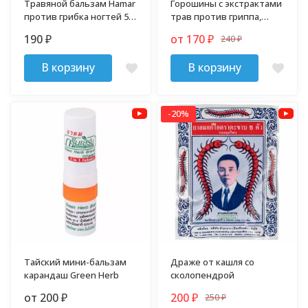
Травяной бальзам Hamar
Горошины с экстрактами
против грибка ногтей 5
трав против гриппа,
гр
простуды и кашля
190
от 170
240
₽
₽
₽
В корзину
В корзину
-20%
Тайский мини-бальзам
Драже от кашля со
карандаш Green Herb
сколопендрой
от 200
200
250
₽
₽
₽