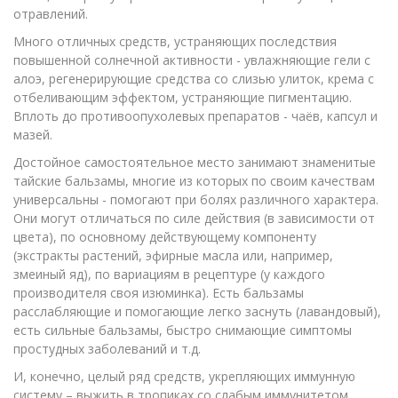
отравлений.
Много отличных средств, устраняющих последствия
повышенной солнечной активности - увлажняющие гели с
алоэ, регенерирующие средства со слизью улиток, крема с
отбеливающим эффектом, устраняющие пигментацию.
Вплоть до противоопухолевых препаратов - чаёв, капсул и
мазей.
Достойное самостоятельное место занимают знаменитые
тайские бальзамы, многие из которых по своим качествам
универсальны - помогают при болях различного характера.
Они могут отличаться по силе действия (в зависимости от
цвета), по основному действующему компоненту
(экстракты растений, эфирные масла или, например,
змеиный яд), по вариациям в рецептуре (у каждого
производителя своя изюминка). Есть бальзамы
расслабляющие и помогающие легко заснуть (лавандовый),
есть сильные бальзамы, быстро снимающие симптомы
простудных заболеваний и т.д.
И, конечно, целый ряд средств, укрепляющих иммунную
систему – выжить в тропиках со слабым иммунитетом