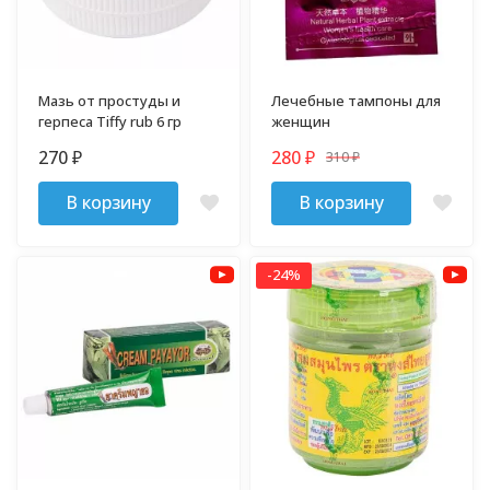
Мазь от простуды и
Лечебные тампоны для
герпеса Tiffy rub 6 гр
женщин
270
280
310
₽
₽
₽
В корзину
В корзину
-24%