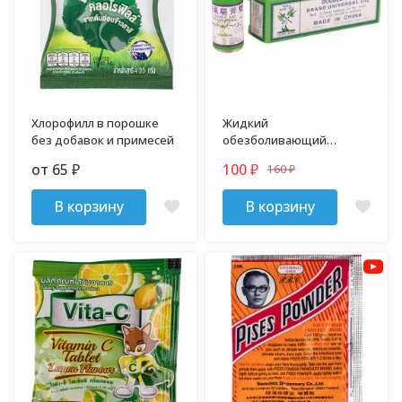
Хлорофилл в порошке
Жидкий
без добавок и примесей
обезболивающий
бальзам с эфирными
от 65
100
160
₽
₽
маслами Double Axe Oil 3
₽
мл
В корзину
В корзину