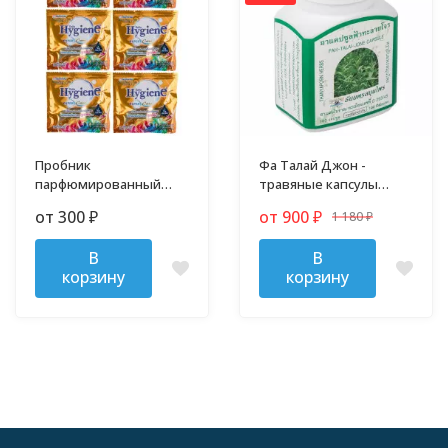
Пробник
Фа Талай Джон -
парфюмированный
травяные капсулы
кондиционер для
против гриппа и
от 300
от 900
1 180
₽
₽
мягкости белья HYGIENE
простуды
₽
20 мл
В
В
корзину
корзину