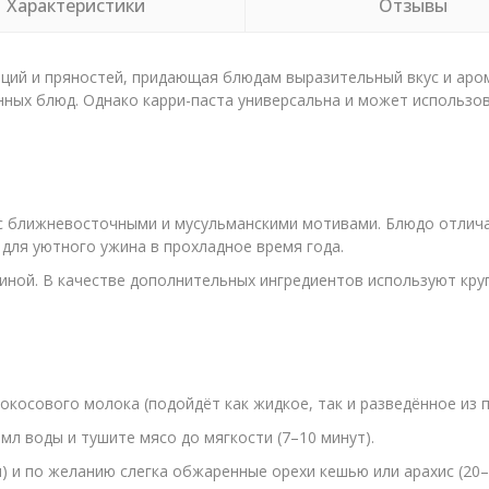
Характеристики
Отзывы
ций и пряностей, придающая блюдам выразительный вкус и аро
нных блюд. Однако карри-паста универсальна и может использов
с ближневосточными и мусульманскими мотивами. Блюдо отличае
ля уютного ужина в прохладное время года.
диной. В качестве дополнительных ингредиентов используют кру
окосового молока (подойдёт как жидкое, так и разведённое из 
мл воды и тушите мясо до мягкости (7–10 минут).
 и по желанию слегка обжаренные орехи кешью или арахис (20–4