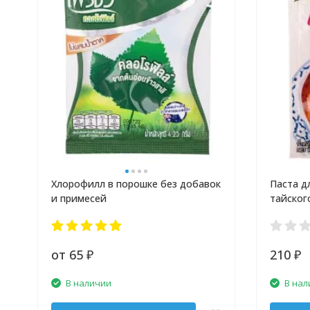
Хлорофилл в порошке без добавок
Паста д
и примесей
тайског
от 65
210
₽
₽
В наличии
В нал