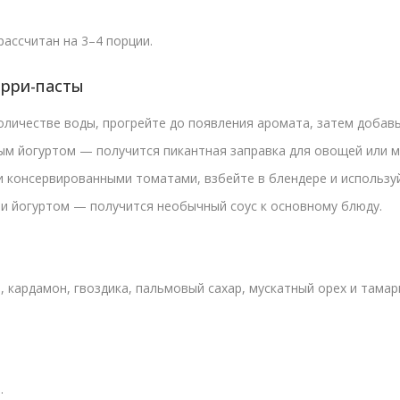
ассчитан на 3–4 порции.
арри-пасты
количестве воды, прогрейте до появления аромата, затем добав
ным йогуртом — получится пикантная заправка для овощей или м
и консервированными томатами, взбейте в блендере и используй
 и йогуртом — получится необычный соус к основному блюду.
а, кардамон, гвоздика, пальмовый сахар, мускатный орех и там
.