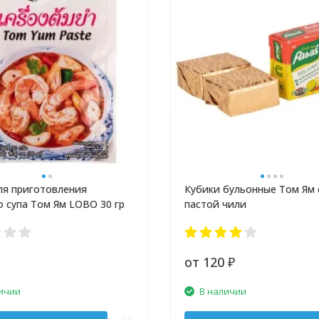
ля приготовления
Кубики бульонные Том Ям 
о супа Том Ям LOBO 30 гр
пастой чили
от 120
₽
ичии
В наличии