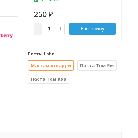
260
₽
В корзину
Пасты Lobo:
ат
Массаман карри
Паста Том Ям
Паста Том Кха