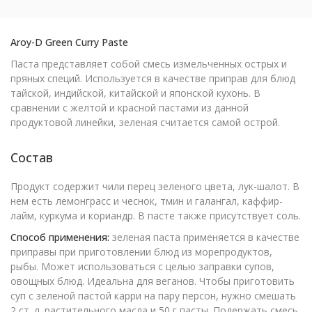
Aroy-D Green Curry Paste
Паста представляет собой смесь измельченных острых и
пряных специй. Используется в качестве приправ для блюд
тайской, индийской, китайской и японской кухонь. В
сравнении с желтой и красной пастами из данной
продуктовой линейки, зеленая считается самой острой.
Состав
Продукт содержит чили перец зеленого цвета, лук-шалот. В
нем есть лемонграсс и чеснок, тмин и галангал, каффир-
лайм, куркума и кориандр. В пасте также присутствует соль.
Способ применения:
зеленая паста применяется в качестве
приправы при приготовлении блюд из морепродуктов,
рыбы. Может использоваться с целью заправки супов,
овощных блюд. Идеальна для веганов. Чтобы приготовить
суп с зеленой пастой карри на пару персон, нужно смешать
2 ст. л. растительного масла и 50 г пасты. Подержать смесь