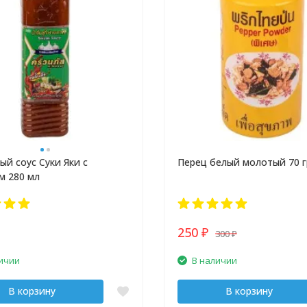
ый соус Суки Яки с
Перец белый молотый 70 г
м 280 мл
250
300
₽
₽
ичии
В наличии
В корзину
В корзину