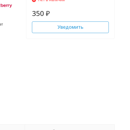
350
₽
ат
Уведомить