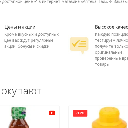
 доступной цене ✔ в интернет-магазине «Аптека-Тай». ✈ Заказыв
Цены и акции
Высокое каче
Кроме вкусных и доступных
Каждую позици
цен вас ждут регулярные
тестируем лично
акции, бонусы и скидки.
получите тольк
оригинальные,
проверенные вр
товары.
покупают
-17%