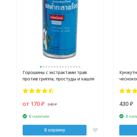
Горошины с экстрактами трав
Кунжутн
против гриппа, простуды и кашля
чесноко
от 170
430
240
₽
₽
₽
В наличии
В нал
В корзину