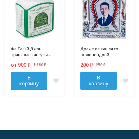
Фа Талай Джон -
Драже от кашля со
травяные капсулы
сколопендрой
против гриппа и
от 900
200
1 180
250
₽
₽
простуды
₽
₽
В
В
корзину
корзину