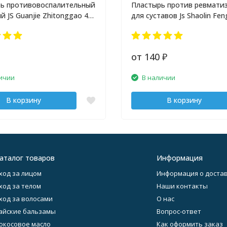
ь противовоспалительный
Пластырь против ревмати
й JS Guanjie Zhitonggao 4
для суставов Js Shaolin Fen
Dieda Gao 4 шт
от 140
₽
ичии
В наличии
В корзину
В корзину
аталог товаров
Информация
ход за лицом
Информация о достав
ход за телом
Наши контакты
ход за волосами
О нас
айские бальзамы
Вопрос-ответ
окосовое масло
Как оформить заказ