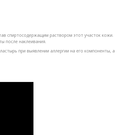
тав спиртосодержащим раствором этот участок кожи.
ты после наклеивания.
астырь при выявлении аллергии на его компоненты, а