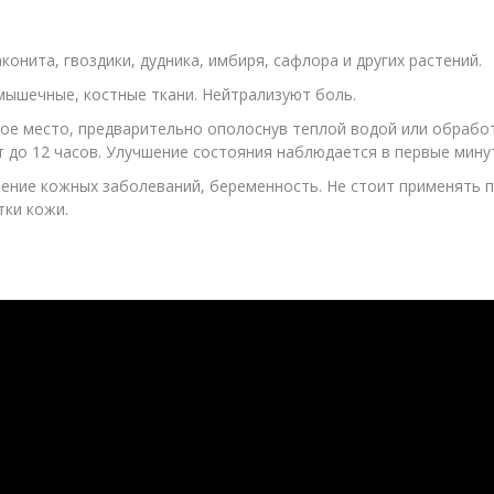
онита, гвоздики, дудника, имбиря, сафлора и других растений.
мышечные, костные ткани. Нейтрализуют боль.
ое место, предварительно ополоснув теплой водой или обрабо
т до 12 часов. Улучшение состояния наблюдается в первые мину
ние кожных заболеваний, беременность. Не стоит применять пл
тки кожи.