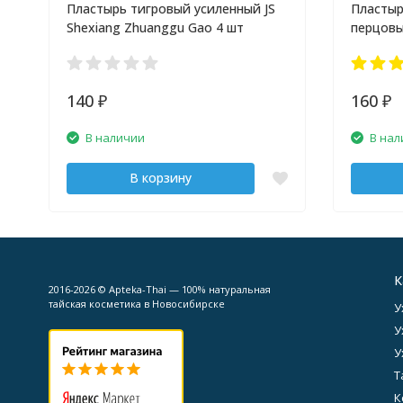
Пластырь тигровый усиленный JS
Пластыр
Shexiang Zhuanggu Gao 4 шт
перцовы
шт
140
160
₽
₽
В наличии
В нал
В корзину
К
2016-2026 © Apteka-Thai — 100% натуральная
тайская косметика в Новосибирске
У
У
У
Т
К