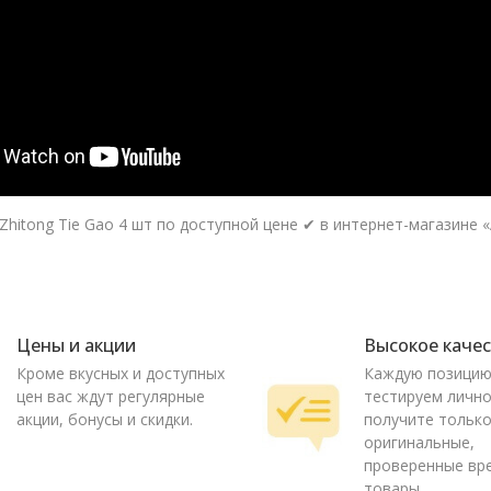
Zhitong Tie Gao 4 шт по доступной цене ✔ в интернет-магазине 
Цены и акции
Высокое каче
Кроме вкусных и доступных
Каждую позици
цен вас ждут регулярные
тестируем лично
акции, бонусы и скидки.
получите тольк
оригинальные,
проверенные вр
товары.