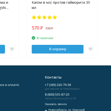
зма и
Капли в нос против гайморита 35
gshi
мл
570
720
₽
₽
В наличии
В корзину
Контакты
ке и оплате
+7 (383) 263-79-38
Для звонков из Новосибирска
8 (800) 555-87-20
Звонок бесплатный по РФ
Заказать звонок
Новосибирск, ул. Красный