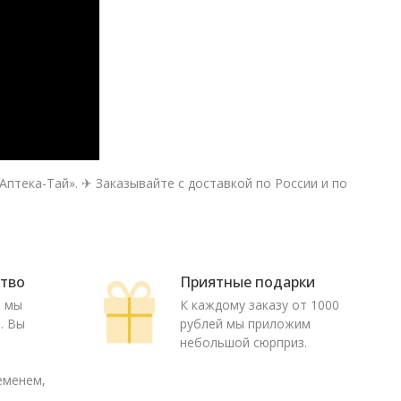
«Аптека-Тай». ✈ Заказывайте с доставкой по России и по
ство
Приятные подарки
ю мы
К каждому заказу от 1000
. Вы
рублей мы приложим
о
небольшой сюрприз.
еменем,