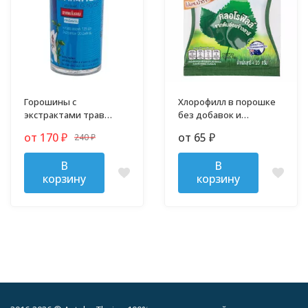
Горошины с
Хлорофилл в порошке
экстрактами трав
без добавок и
против гриппа,
примесей
от 170
от 65
240
₽
₽
простуды и кашля
₽
В
В
корзину
корзину