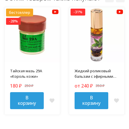
-31%
бестселлер
-28%
Тайская мазь 29А
Жидкий роликовый
«Король кожи»
бальзам с эфирными
маслами 10 гр
180
от 240
250
350
₽
₽
₽
₽
В
В
корзину
корзину