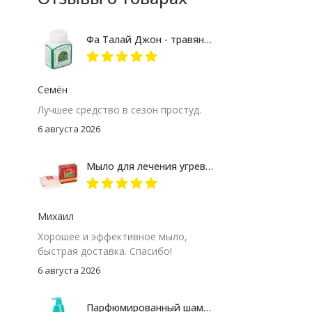
Фа Талай Джон - травяные капсулы против гриппа и простуды
Семён
Лучшее средство в сезон простуд.
6 августа 2026
Мыло для лечения угревой сыпи Madame Heng
Михаил
Хорошее и эффективное мыло,
быстрая доставка. Спасибо!
6 августа 2026
Парфюмированный шампунь "Корейская роза" Rejoice 370 мл