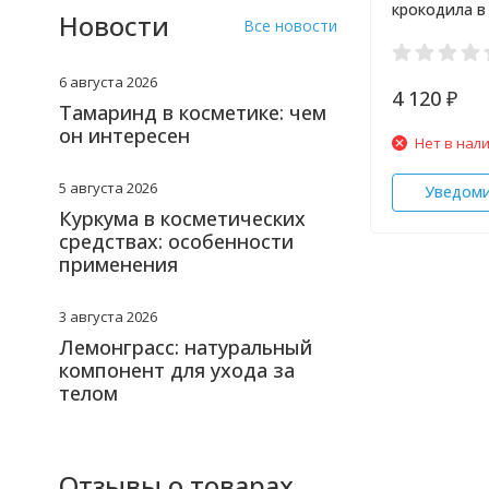
крокодила в
Новости
Все новости
Crocodile Bl
6 августа 2026
4 120
₽
Тамаринд в косметике: чем
он интересен
Нет в нал
5 августа 2026
Уведом
Куркума в косметических
средствах: особенности
применения
3 августа 2026
Лемонграсс: натуральный
компонент для ухода за
телом
Отзывы о товарах