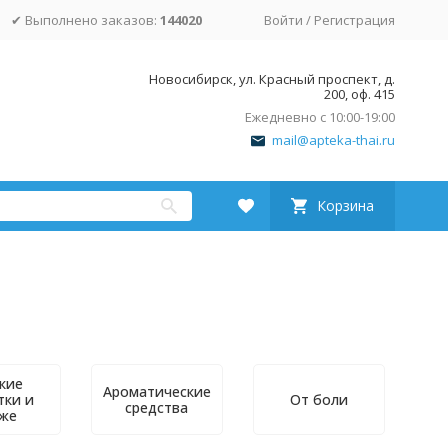
✔ Выполнено заказов:
144020
Войти
/
Регистрация
Новосибирск, ул. Красный проспект, д.
200, оф. 415
Ежедневно с 10:00-19:00
mail@apteka-thai.ru
Корзина
кие
Ароматические
тки и
От боли
средства
же