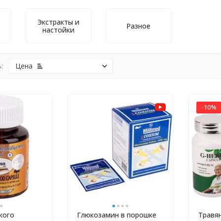
Экстракты и
Разное
настойки
:
Цена
-10%
кого
Глюкозамин в порошке
Травя