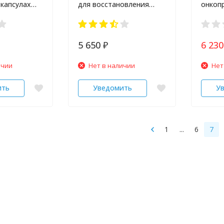
 капсулах
для восстановления
онкоп
ood 30 шт
хрящевой ткани 1500 мг
60 кап
5 650
6 23
₽
ичии
Нет в наличии
Нет
ить
Уведомить
У
1
...
6
7