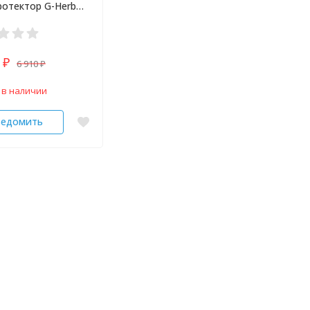
ротектор G-Herb
сул
0
6 910
₽
₽
 в наличии
ведомить