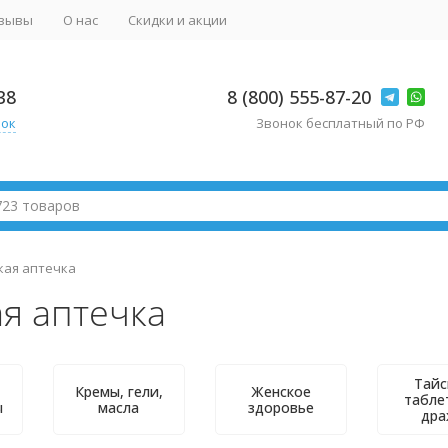
зывы
О нас
Скидки и акции
38
8 (800) 555-87-20
нок
Звонок бесплатный по РФ
кая аптечка
ая аптечка
Тайс
Кремы, гели,
Женское
табле
ы
масла
здоровье
дра