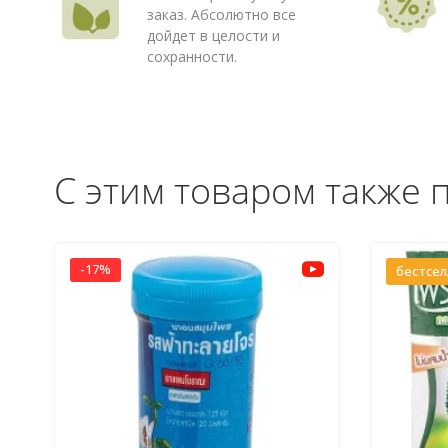
заказ. Абсолютно все
дойдет в целости и
сохранности.
С этим товаром также 
-17%
бестсе