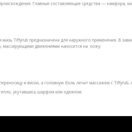
роисхождения. Главные составляющие средства — камфора, мас
азь Tiffyrub предназначена для наружного применения. В зав
и, массирующими движениями наносится на кожу:
ереносицу и виски, а головную боль лечат массажем с Tiffyrub,
тепло, укутавшись шарфом или одеялом.