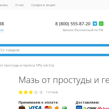
зывы
О нас
Скидки и акции
38
8 (800) 555-87-20
нок
Звонок бесплатный по РФ
т простуды и герпеса Tiffy rub 6 гр
Мазь от простуды и гер
1 отзыв
Принимаем к оплате:
Доставляем: