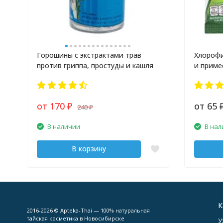
Горошины с экстрактами трав
Хлорофи
против гриппа, простуды и кашля
и приме
от 170
от 65
240
₽
₽
В наличии
В нал
В корзину
К
2016-2026 © Apteka-Thai — 100% натуральная
тайская косметика в Новосибирске
У