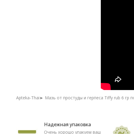
Apteka-Thai► Мазь от простуды и герпеса Tiffy rub 6 гр
Надежная упаковка
Очень хорошо упакуем ваш