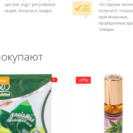
цен вас ждут регулярные
тестируем лично
акции, бонусы и скидки.
получите тольк
оригинальные,
проверенные вр
товары.
покупают
-31%
ллер