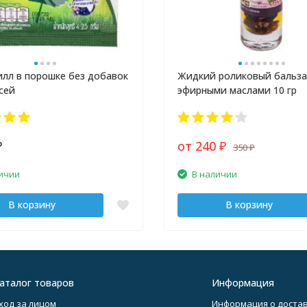
лл в порошке без добавок
Жидкий роликовый бальза
сей
эфирными маслами 10 гр
от 240
350
₽
₽
₽
ичии
В наличии
В корзину
В корзину
аталог товаров
Информация
ход за лицом
Информация о достав