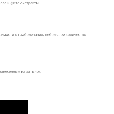
ла и фито-экстракты:
исимости от заболевания, небольшое количество
 нанесенным на затылок.