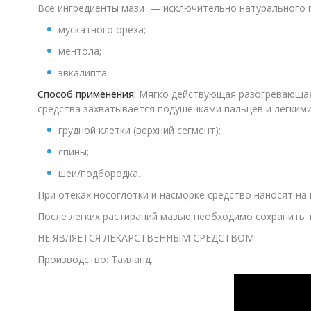
Все ингредиенты мази — исключительно натурального п
мускатного ореха;
ментола;
эвкалипта.
Способ применения:
Мягко действующая разогревающая м
средства захватывается подушечками пальцев и легким
грудной клетки (верхний сегмент);
спины;
шеи/подбородка.
При отеках носоглотки и насморке средство наносят на п
После легких растираний мазью необходимо сохранить 
НЕ ЯВЛЯЕТСЯ ЛЕКАРСТВЕННЫМ СРЕДСТВОМ!
Производство: Таиланд.