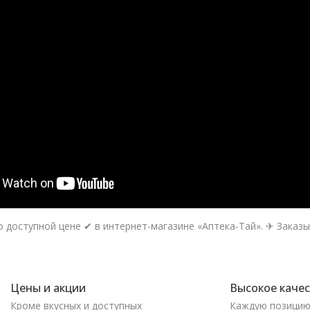
 по доступной цене ✔ в интернет-магазине «Аптека-Тай». ✈ Заказы
Цены и акции
Высокое каче
Кроме вкусных и доступных
Каждую позици