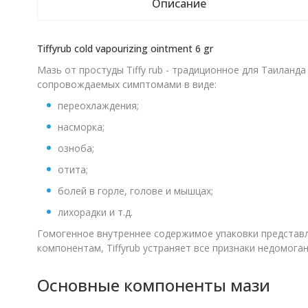
Описание
Tiffyrub cold vapourizing ointment 6 gr
Мазь от простуды Tiffy rub - традиционное для Таиланд
сопровождаемых симптомами в виде:
переохлаждения;
насморка;
озноба;
отита;
болей в горле, голове и мышцах;
лихорадки и т.д.
Гомогенное внутреннее содержимое упаковки представ
компонентам, Tiffyrub устраняет все признаки недомога
Основные компоненты мази