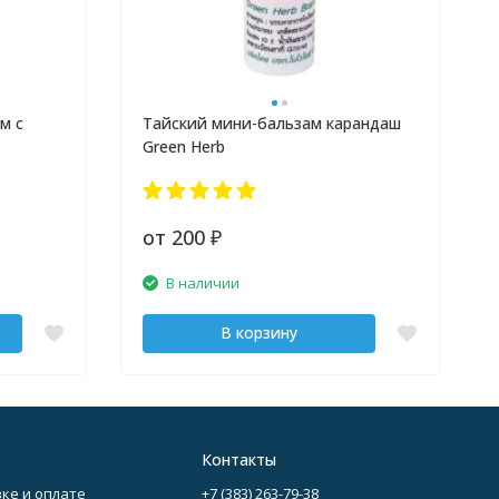
м с
Тайский мини-бальзам карандаш
Green Herb
от 200
₽
В наличии
В корзину
Контакты
ке и оплате
+7 (383) 263-79-38