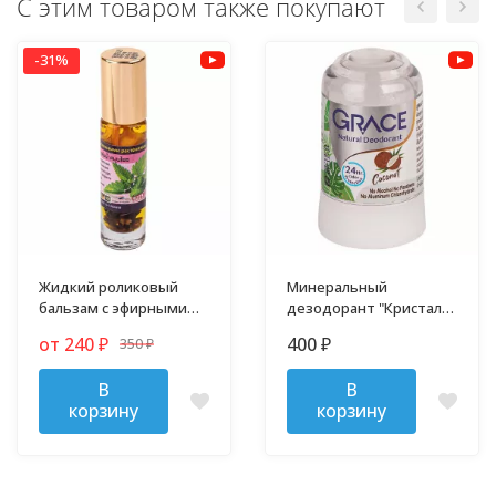
С этим товаром также покупают
-31%
Жидкий роликовый
Минеральный
бальзам с эфирными
дезодорант "Кристалл"
маслами 10 гр
70 гр
от 240
400
350
₽
₽
₽
В
В
корзину
корзину