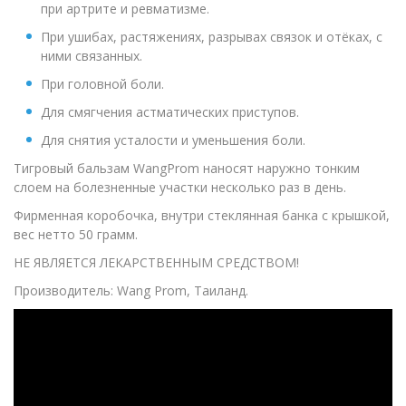
при артрите и ревматизме.
При ушибах, растяжениях, разрывах связок и отёках, с
ними связанных.
При головной боли.
Для смягчения астматических приступов.
Для снятия усталости и уменьшения боли.
Тигровый бальзам WangProm наносят наружно тонким
слоем на болезненные участки несколько раз в день.
Фирменная коробочка, внутри стеклянная банка с крышкой,
вес нетто 50 грамм.
НЕ ЯВЛЯЕТСЯ ЛЕКАРСТВЕННЫМ СРЕДСТВОМ!
Производитель: Wang Prom, Таиланд.