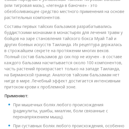
(или тигровая мазь), «легенда в баночке» - это
обезболивающее средство местного применения на основе
растительных компонентов.
Составы первых тайских бальзамов разрабатывались
буддистскими монахами в монастырях для лечения травм у
бойцов на заре становления тайского бокса Муай Тай и
других боевых искусств Таиланда. Их рецептура держалась
в строжайшем секрете на протяжении многих веков.
Полный состав бальзамов до сих пор не изучен - в составе
каждого бальзама насчитывается около 100 компонентов,
часть растений произрастает только на западе Таиланда,
на Бирманской границе. Аналогов тайским бальзамам нет
нигде в мире. Лечебный эффект достигается интенсивным
притоком крови к проблемной зоне.
Применяют:
При мышечных болях любого происхождения
(радикулиты, ушибы, миалгии, боли связанные с
перенапряжением мышц).
При суставных болях любого происхождения, особенно