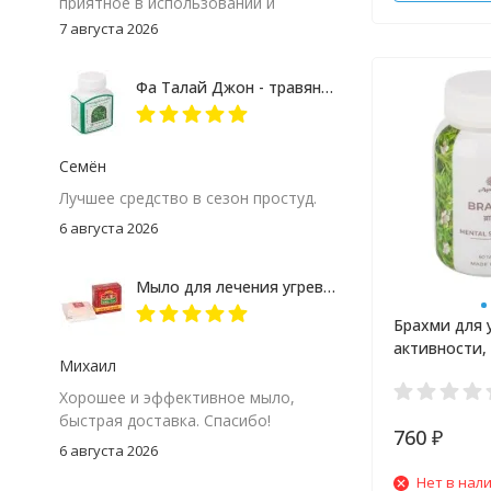
приятное в использовании и
расходуется экономно. Качество
7 августа 2026
полностью оправдало ожидания, с
удовольствием куплю снова.
Фа Талай Джон - травяные капсулы против гриппа и простуды
Семён
Лучшее средство в сезон простуд.
6 августа 2026
Мыло для лечения угревой сыпи Madame Heng
Брахми для 
активности,
Михаил
работоспос
Agnivesha 60
Хорошее и эффективное мыло,
быстрая доставка. Спасибо!
760
₽
6 августа 2026
Нет в нал