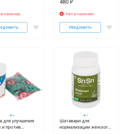
480
₽
 в наличии
Нет в наличии
ведомить
Уведомить
а для улучшения
Шатавари для
 и против
нормализации женского
сти глаз Vyas
гормонального фона SRI