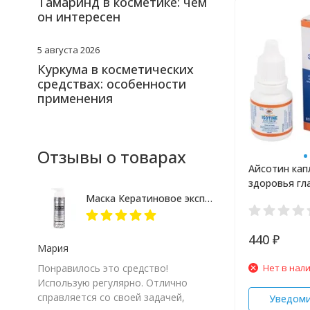
Тамаринд в косметике: чем
он интересен
5 августа 2026
Куркума в косметических
средствах: особенности
применения
Отзывы о товарах
Айсотин кап
здоровья гла
pharma 10 м
Маска Кератиновое экспресс лечение More Than 250 мл
440
₽
Мария
Нет в нал
Понравилось это средство!
Использую регулярно. Отлично
справляется со своей задачей,
Уведом