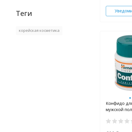
Уведом
Теги
корейская косметика
Конфидо дл
мужской по
системы Him