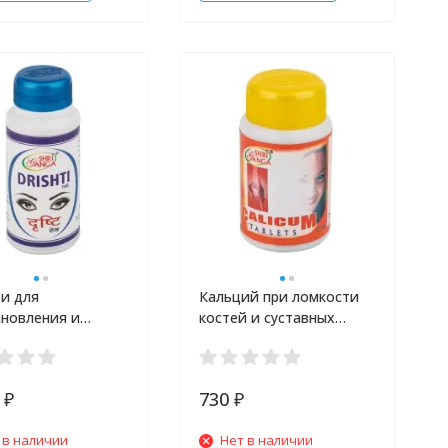
и для
Кальций при ломкости
ановления и
костей и суставных
ржания здоровья
заболеваниях Shri Ganga
hri Ganga 120 шт
100 шт
0
730
₽
₽
 в наличии
Нет в наличии