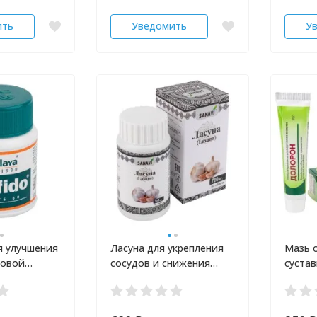
ить
Уведомить
У
я улучшения
Ласуна для укрепления
Мазь 
ловой
сосудов и снижения
суста
alaya 60 шт
холестерина SANAVI 60
Долоро
шт