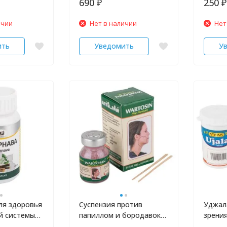
690
250
₽
₽
ичии
Нет в наличии
Нет
ить
Уведомить
У
ля здоровья
Суспензия против
Уджал
й системы
папиллом и бородавок
зрения
шт
Вартозин Dr. Loonawat 3
устало