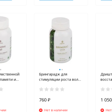
умственной
Брингарадж для
Дришт
 памяти и
стимуляции роста волос
восст
обности
и против алопеции
подде
 шт
Agnivesha 60 таб
глаз S
760
1 05
₽
ичии
Нет в наличии
Нет