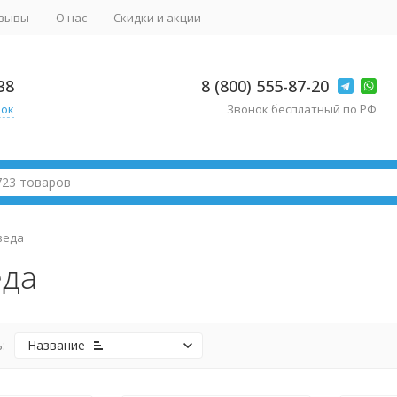
зывы
О нас
Скидки и акции
38
8 (800) 555-87-20
нок
Звонок бесплатный по РФ
веда
да
:
Название