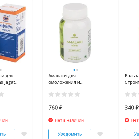
ли для
Амалаки для
Бальз
з Jagat
омоложения и
Стронг
л
укрепления иммунитета
Agnivesha 60 шт
760
340
₽
₽
ичии
Нет в наличии
Нет
ить
Уведомить
У