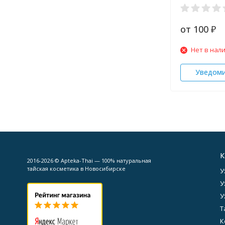
от 100
₽
Нет в нал
Уведом
К
2016-2026 © Apteka-Thai — 100% натуральная
тайская косметика в Новосибирске
У
У
У
Т
К