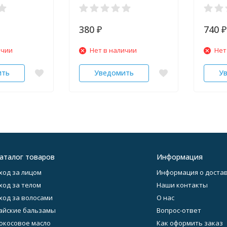
мл
Pharma
380
740
₽
₽
ичии
Нет в наличии
Нет
ить
Уведомить
У
аталог товаров
Информация
ход за лицом
Информация о достав
ход за телом
Наши контакты
ход за волосами
О нас
айские бальзамы
Вопрос-ответ
окосовое масло
Как оформить заказ