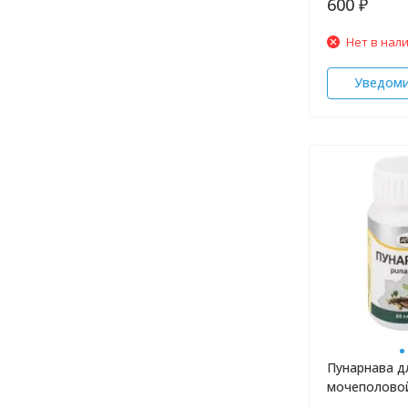
600
₽
Нет в нал
Уведом
Пунарнава д
мочеполово
Ayur Plus 60 