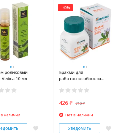
-40%
ам роликовый
Брахми для
 Vedica 10 мл
работоспособности
мозга и памяти
HIMALAYA 60 шт
426
710
₽
₽
 в наличии
Нет в наличии
ведомить
Уведомить