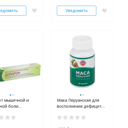
ведомить
Уведомить
от мышечной и
Мака Перуанская для
вной боли
восполнения дефицита
н 25 гр
йода, железа и калия
Dr.Mybo 60 шт