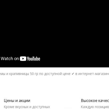
ы и крапивницы 50 гр по доступной цене ✔ в интернет-магазине
Цены и акции
Высокое каче
Кроме вкусных и доступных
Каждую позици