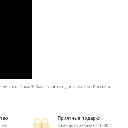
 «Аптека-Тай». ✈ Заказывайте с доставкой по России и
ство
Приятные подарки
ю мы
К каждому заказу от 1000