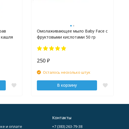
рав
Омолаживающее мыло Baby Face с
 кашля
фруктовыми кислотами 50 гр
250
₽
Осталось несколько штук
В корзину
Контакты
ке и оплате
+7 (383) 263-79-38