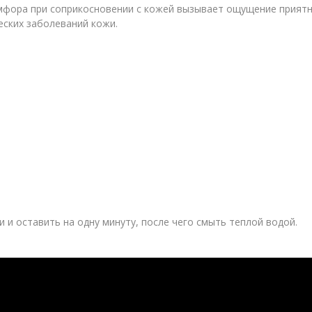
фора при соприкосновении с кожей вызывает ощущение приятно
еских заболеваний кожи.
и оставить на одну минуту, после чего смыть теплой водой.