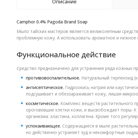
Описание
Camphor 0.4% Pagoda Brand Soap
Мыло тайских мастеров является великолепным средств
проблемную кожу. А использовать ароматное и нежное м
Функциональное действие
Средство предназначено для устранения ряда кожных п
противовоспалительное.
Натуральный терпеноид (ка
антисептическое.
Гидроокись натрия или каустичес
подсушивает и обеззараживает кожу, лишая микроо
косметическое.
Комплекс веществ растительного пр
ороговевшие клетки кожи, и высвобождает поры. К
организма: эластина, коллагена. Кроме того регул
успокаивающее.
Содержащиеся в мыле растительные
но действенно устраняет зуд и некомфортные ощущ