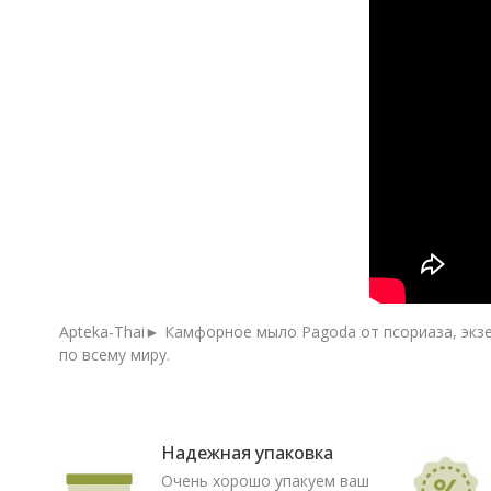
Apteka-Thai► Камфорное мыло Pagoda от псориаза, экзем
по всему миру.
Надежная упаковка
Очень хорошо упакуем ваш