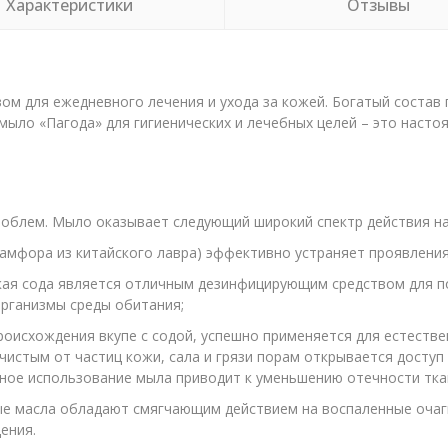
Характеристики
Отзывы
ом для ежедневного лечения и ухода за кожей. Богатый состав
ыло «Пагода» для гигиенических и лечебных целей – это насто
роблем. Мыло оказывает следующий широкий спектр действия на
мфора из китайского лавра) эффективно устраняет проявления 
кая сода является отличным дезинфицирующим средством для п
рганизмы среды обитания;
оисхождения вкупе с содой, успешно применяется для естеств
 чистым от частиц кожи, сала и грязи порам открывается дост
ярное использование мыла приводит к уменьшению отечности тка
 масла обладают смягчающим действием на воспаленные очаги к
ения.