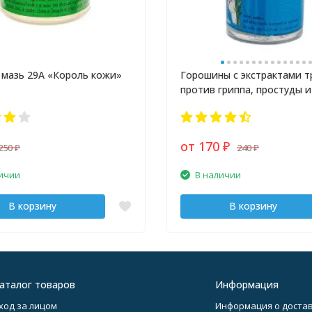
 мазь 29А «Король кожи»
Горошины с экстрактами т
против гриппа, простуды и
от 170
250
240
₽
₽
₽
ичии
В наличии
В корзину
В корзину
аталог товаров
Информация
ход за лицом
Информация о достав