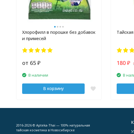
Хлорофилл в порошке без добавок
Тайская
и примесей
от 65
180
₽
₽
В наличии
В нал
В корзину
К
2016-2026 © Apteka-Thai — 100% натуральная
тайская косметика в Новосибирске
У