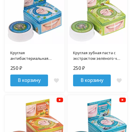
Круглая
Круглая зубная паста с
антибактериальная
экстрактом зелёного чая
зубная паста Бинтуронг
Бинтуронг 33 гр
250
250
₽
₽
33 гр
В корзину
В корзину