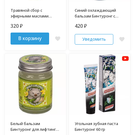
Травяной сбор с
Синий охлаждающий
эфирными маслами
бальзам Бинтуронг с
Binturong 50 мл
эвкалиптом 50 гр
320
420
₽
₽
В корзину
Уведомить
Белый бальзам
Угольная зубная паста
Бинтуронг для лифтинга
Бинтуронг 60 гр