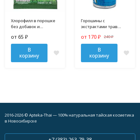
Хлорофилл в порошке
Горошины с
без добавок и
экстрактами трав
примесей
против гриппа,
от 65
от 170
240
₽
₽
простуды и кашля
₽
В
В
корзину
корзину
2016-2026 © Apteka-Thai — 100% натуральная тайская косметика
в Новосибирске
+7 (383) 263-79-38