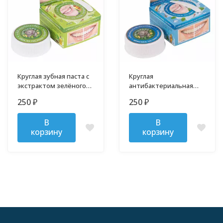
Круглая зубная паста с
Круглая
экстрактом зелёного
антибактериальная
чая Бинтуронг 33 гр
зубная паста Бинтуронг
250
250
₽
₽
33 гр
В
В
корзину
корзину