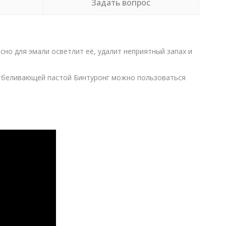
Задать вопрос
но для эмали осветлит её, удалит неприятный запах и
Отбеливающей пастой Бинтуронг можно пользоваться