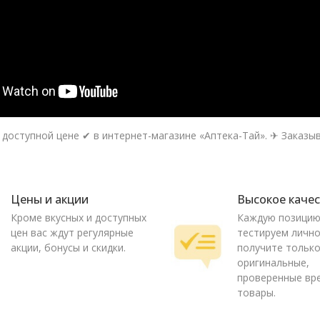
оступной цене ✔ в интернет-магазине «Аптека-Тай». ✈ Заказыва
Цены и акции
Высокое каче
Кроме вкусных и доступных
Каждую позици
цен вас ждут регулярные
тестируем лично
акции, бонусы и скидки.
получите тольк
оригинальные,
проверенные вр
товары.