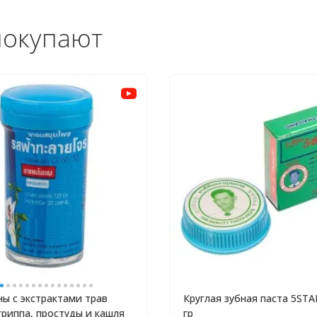
покупают
ы с экстрактами трав
Круглая зубная паста 5STA
гриппа, простуды и кашля
гр