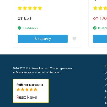
от 65
от 17
₽
В наличии
В нал
В корзину
К
2016-2026 © Apteka-Thai — 100% натуральная
тайская косметика в Новосибирске
У
У
У
Т
К
Т