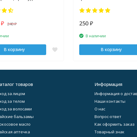
0
250
240
₽
₽
₽
ичии
В наличии
В корзину
В корзину
аталог товаров
Информация
ход за лицом
Информация о достав
ход за телом
Наши контакты
ход за волосами
О нас
айские бальзамы
Вопрос-ответ
окосовое масло
Как оформить заказ
айская аптечка
Товарный знак