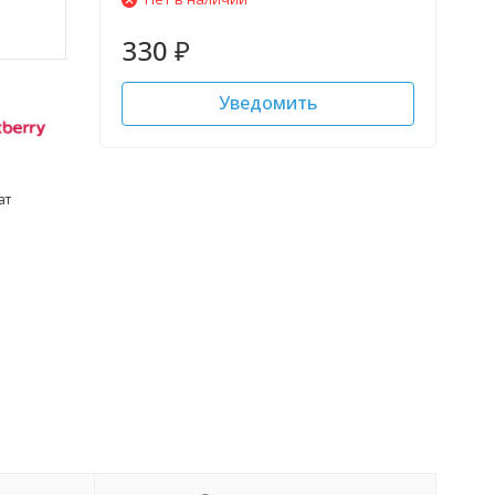
330
₽
Уведомить
ат