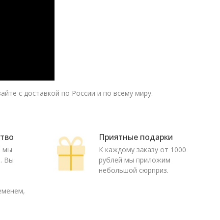
йте с доставкой по России и по всему миру.
ство
Приятные подарки
ю мы
К каждому заказу от 1000
. Вы
рублей мы приложим
о
небольшой сюрприз.
еменем,