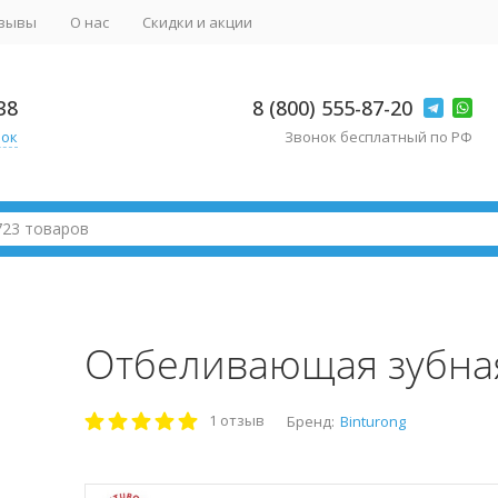
зывы
О нас
Скидки и акции
38
8 (800) 555-87-20
нок
Звонок бесплатный по РФ
Отбеливающая зубная
1 отзыв
Бренд:
Binturong