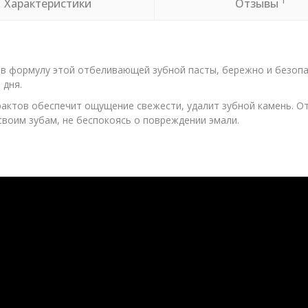
1
Характеристики
Отзывы
в формулу этой отбеливающей зубной пасты, бережно и безопас
 дня.
рактов обеспечит ощущение свежести, удалит зубной камень. 
своим зубам, не беспокоясь о повреждении эмали.