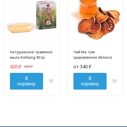
Натуральное травяное
Чай Ма-тум
мыло Kokliang 90 гр
(деревянное яблоко)
420
от 340
660
₽
₽
₽
В
В
корзину
корзину