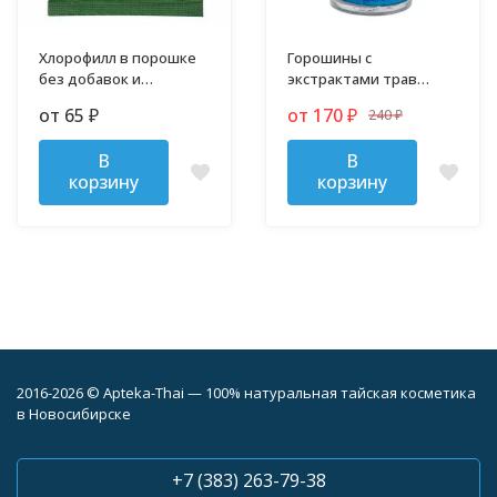
Хлорофилл в порошке
Горошины с
без добавок и
экстрактами трав
примесей
против гриппа,
от 65
от 170
240
₽
₽
простуды и кашля
₽
В
В
корзину
корзину
2016-2026 © Apteka-Thai — 100% натуральная тайская косметика
в Новосибирске
+7 (383) 263-79-38