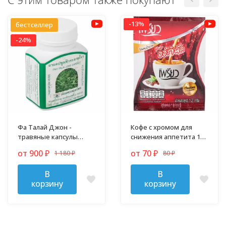
-13%
бестселлер
-24%
Фа Талай Джон -
Кофе с хромом для
травяные капсулы
снижения аппетита 12
против гриппа и
гр
от 900
от 70
1 180
80
₽
₽
простуды
₽
₽
В
В
корзину
корзину