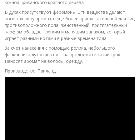
южноафриканского красного дерева.
В духах присутствуют феромоны. Эти вещества делают
носительницу аромата еще более привлекательной для лиц
противоположного пола. Женственный, притягательный
парфюм обладает легким и манящим запахом, который
играет разными нотами в разные времена года.
За счет нанесения с помощью ролика, небольшого
флакончика духов хватает на продолжительный срок.
Наносят аромат на волосы, одежду.
Производство: Таиланд.