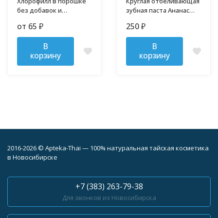
Хлорофилл в порошке
Круглая отбеливающая
без добавок и
зубная паста Ананас
примесей
Бинтуронг 33 гр
от 65
250
₽
₽
В
В
корзину
корзину
2016-2026 © Apteka-Thai — 100% натуральная тайская косметика
в Новосибирске
+7 (383) 263-79-38
Для звонков из Новосибирска