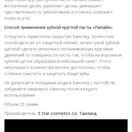
воспаление десен, укрепляет десны, уменьшает
чувствительность зубной эмали и отлично освежает
полость рта.
Способ применения зубной круглой пасты «Папайя»:
Открутить герметично закрытую баночку, полностью
освободить её от защитной плёнки, затем сухой зубной
щеткой сделать несколько поглаживающих круговых
движений по поверхности пасты так, чтобы на ворсинках
зубной щётки образовался небольшой налёт. Этого
небольшого количества вполне достаточно, чтобы
отлично очистить и защитить Ваши зубы.
Не допускайте попадания воды в баночку с пастой! Не
забывайте закрывать баночку после каждого
использования.
Объем 25 грамм.
Производитель:
5 Star cosmetics Co, Таиланд.