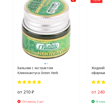
-31%
Бальзам с экстрактом
Жидкий 
Клинокантуса Green Herb
эфирным
от 210
от 24
₽
Осталось 2 шт.
В нал