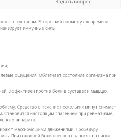
Задать вопрос
ижность суставам. В короткий промежуток времени
тивизирует иммунные силы.
ции;
олевые ощущения. Облегчает состояние организма при
ей. Эффективен против боли в суставах и мышцах.
блему. Средство в течение нескольких минут снимает
м. Становится настоящим спасением при ревматизме,
льного аппарата.
стирают массирующими движениями. Процедуру
удь. При головной боли препарат наносят на виски.