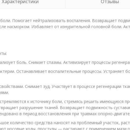
Характеристики
Отзывы
я боли. Помогает нейтрализовать воспаления. Возвращает подв
сле насморком. Избавляет от изнурительной головной боли. Ак
ты:
ализует боль. Снимает спазмы. Активизирует процессы регенера
терии. Останавливает воспалительные процессы. Устраняет б
йствами. Снимает зуд. Участвует в процессе регенерации ткан
ями.
устремляются к источнику боли, стремясь решить имеющуюся про
отвращает разрушение тканей. Возвращает подвижность сустава
мендовано в период восстановления при травмах опорно-двигате
ьшое количество средства наносят на проблемный участок, ра
ают носовые ходы, простуды — растирают с применением мази гр