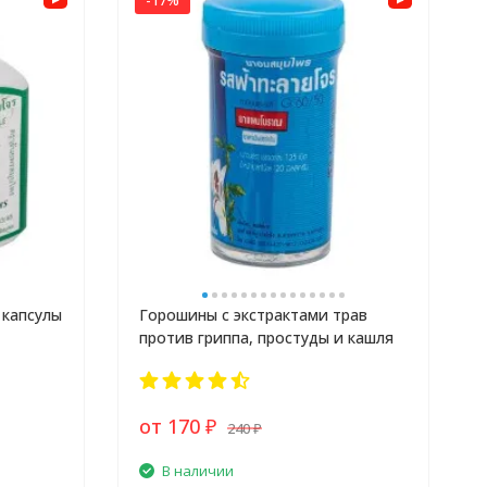
-17%
 капсулы
Горошины с экстрактами трав
против гриппа, простуды и кашля
от 170
240
₽
₽
В наличии