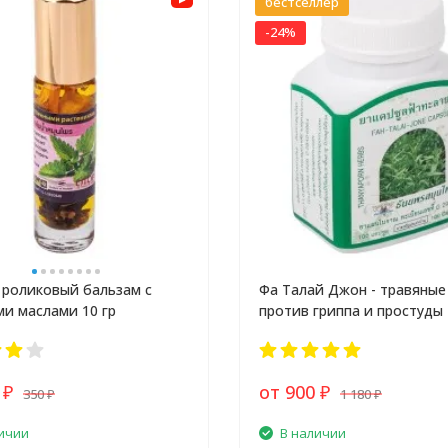
бестселлер
-24%
роликовый бальзам с
Фа Талай Джон - травяные
и маслами 10 гр
против гриппа и простуды
0
от 900
350
1 180
₽
₽
₽
₽
ичии
В наличии