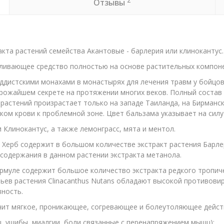
2
Отзывы
кта растений семейства Акантовые - барлерия или клинокантус.
ивающее средство полностью на основе растительных компонен
дистскими монахами в монастырях для лечения травм у бойцов 
рожайшем секрете на протяжении многих веков. Полный состав б
растений произрастает только на западе Таиланда, на Бирманск
ом крови к проблемной зоне. Цвет бальзама указывает на силу 
 Клинокантус, а также лемонграсс, мята и ментол.
н Херб содержит в большом количестве экстракт растения Бар
содержания в данном растении экстракта метанола.
ормуле содержит большое количество экстракта редкого тропич
тьев растения Clinacanthus Nutans обладают высокой противов
ность.
т мягкое, проникающее, согревающее и болеутоляющее действи
 ушибы, миалгии, боли связанные с перенапряжением мышц);