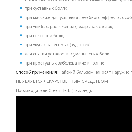
при суставных болях;
при массаже для усиления лечебного эффекта, особ
при ушибах, растяжениях, разрывах связок;
при головной боли;
при укусах насекомых (зуд, отек);
для снятия усталости и уменьшения боли.
при простудных заболеваниях и гриппе
Способ применения:
Тайский бальзам наносят наружно т
НЕ ЯВЛЯЕТСЯ ЛЕКАРСТВЕННЫМ СРЕДСТВОМ!
Производитель Green Herb (Таиланд).