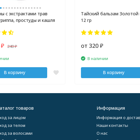
ы с экстрактами трав
Тайский бальзам Золотой 
гриппа, простуды и кашля
12 гр
0
от 320
240
₽
₽
₽
ичии
В наличии
В корзину
В корзину
аталог товаров
Информация
ход за лицом
Информация о достав
ход за телом
Наши контакты
ход за волосами
О нас