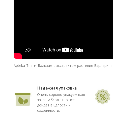
Apteka-Thai► Бальзам с экстрактом растения Барлерия п
Надежная упаковка
Очень хорошо упакуем ваш
заказ. Абсолютно все
дойдет в целости и
сохранности.