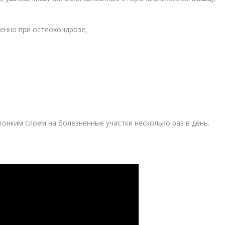
енно при остеохондрозе;
онким слоем на болезненные участки несколько раз в день.