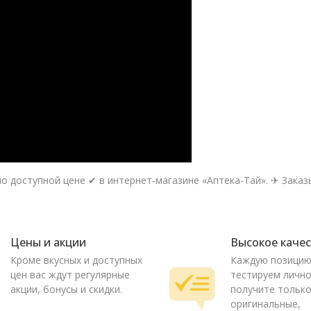
о доступной цене ✔ в интернет-магазине «Аптека-Тай». ✈ Заказы
Цены и акции
Высокое каче
Кроме вкусных и доступных
Каждую позици
цен вас ждут регулярные
тестируем лично
акции, бонусы и скидки.
получите тольк
оригинальные,