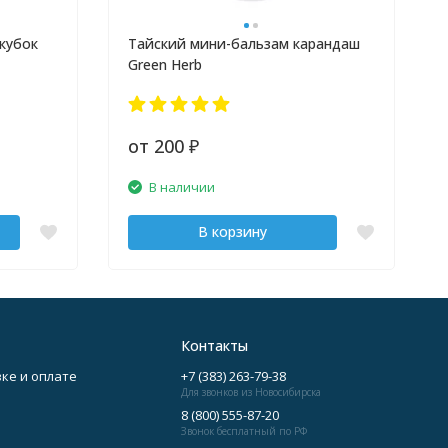
кубок
Тайский мини-бальзам карандаш
Green Herb
от 200
₽
В наличии
В корзину
Контакты
ке и оплате
+7 (383) 263-79-38
Для звонков из Новосибирска
8 (800) 555-87-20
Звонок бесплатный по РФ