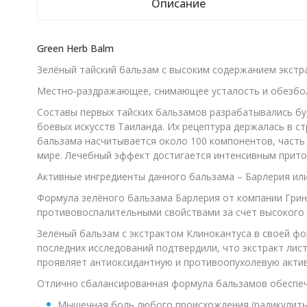
Описание
Green Herb Balm
Зелёный тайский бальзам с высоким содержанием экстра
Местно-раздражающее, снимающее усталость и обезбол
Составы первых тайских бальзамов разрабатывались буд
боевых искусств Таиланда. Их рецептура держалась в ст
бальзама насчитывается около 100 компонентов, часть 
мире. Лечебный эффект достигается интенсивным приток
Активные ингредиенты данного бальзама – Барлерия или
Формула зелёного бальзама Барлерия от компании Гри
противовоспалительными свойствами за счет высокого 
Зелёный бальзам с экстрактом Клинокантуса в своей ф
последних исследований подтвердили, что экстракт лис
проявляет антиоксидантную и противоопухолевую актив
Отлично сбалансированная формула бальзамов обеспечи
Мышечная боль любого происхождения (радикулиты,