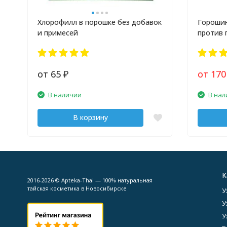
Хлорофилл в порошке без добавок
Горошин
и примесей
против 
от 65
от 17
₽
В наличии
В нал
В корзину
К
2016-2026 © Apteka-Thai — 100% натуральная
тайская косметика в Новосибирске
У
У
У