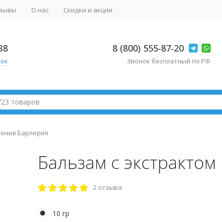
зывы
О нас
Скидки и акции
38
8 (800) 555-87-20
нок
Звонок бесплатный по РФ
тения Барлерия
Бальзам с экстрактом
2 отзыва
10 гр