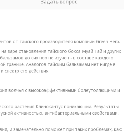
Задать вопрос
тов от тайского производителя компании Green Herb.
на заре становления тайского бокса Муай Тай и других
альзамов до сих пор не изучен - в составе каждого
ой границе. Аналогов тайским бальзамам нет нигде в
и спектр его действия.
лерия волчья с высокоэффективными болеутоляющими и
еского растения Клинокантус поникающий. Результаты
ирусной активностью, антибактериальными свойствами,
я, и замечательно поможет при таких проблемах, как: