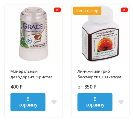
бестселлер
Минеральный
Линчжи или гриб
дезодорант "Кристалл"
бессмертия 100 капсул
70 гр
400
от 850
₽
₽
В
В
корзину
корзину