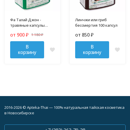
Фа Талай Джон -
Линчжи или гриб
травяные капсулы
бессмертия 100 капсул
против гриппа и
от 900
от 850
1 180
₽
₽
простуды
₽
В
В
корзину
корзину
2016-2026 © Apteka-Thai — 100% натуральная тайская косметика
в Новосибирске