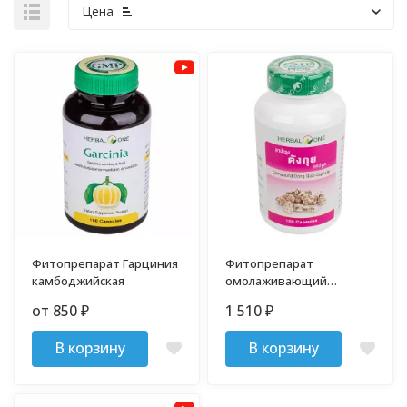
Цена
Фитопрепарат Гарциния
Фитопрепарат
камбоджийская
омолаживающий
женский Женьшень
от 850
1 510
₽
₽
Herbal One 100 капсул
В корзину
В корзину