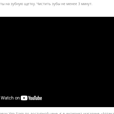
ы на зубную щетку. Чистить зубы не менее 3 минут.
вах Yim Siam по доступной цене ✔ в интернет-магазине «Аптека