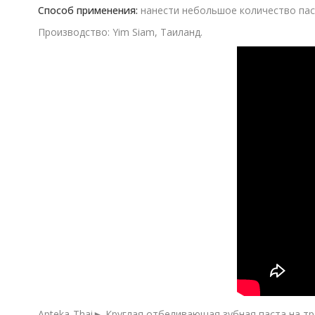
Способ применения:
нанести небольшое количество паст
Производство: Yim Siam, Таиланд.
Apteka-Thai► Круглая отбеливающая зубная паста на тра