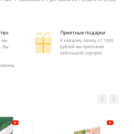
ство
Приятные подарки
ю мы
К каждому заказу от 1000
. Вы
рублей мы приложим
о
небольшой сюрприз.
еменем,