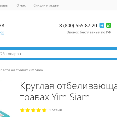
зывы
О нас
Скидки и акции
38
8 (800) 555-87-20
нок
Звонок бесплатный по РФ
паста на травах Yim Siam
Круглая отбеливающа
травах Yim Siam
1 отзыв