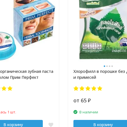
 органическая зубная паста
Хлорофилл в порошке без
олом Прим Перфект
и примесей
от 65
₽
ась 1 шт.
В наличии
В корзину
В корзину