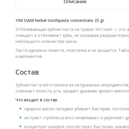
Описание
YIM SIAM herbal toothpaste concentrate 25 gr
Отбеливающая зубная паста на травах Yim Siam — это а
очищает и отбеливает зубы, не оказывая разрушительно
небольшого количества смеси.
Паста идеально пенится, пластична и не крошится. Тай
компонентов.
Состав
Зубная паста изготовлена из натуральных ингредиентов
освежает полость рта, придает дыханию аромат ментола
Что входит в состав:
эфирное масло гвоздики убивает бактерии, патоген
экстракт стреблюса восстанавливает и укрепляет де
концентрат шалфея способствует быстрому заживл