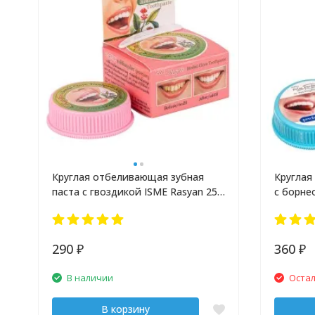
Круглая отбеливающая зубная
Круглая
паста с гвоздикой ISME Rasyan 25
с борне
гр
290
360
₽
₽
В наличии
Остал
В корзину