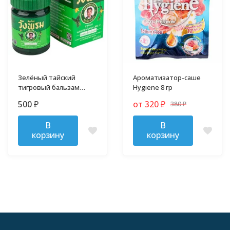
Зелёный тайский
Ароматизатор-саше
тигровый бальзам
Hygiene 8 гр
Wang Prom 50 гр
500
от 320
380
₽
₽
₽
В
В
корзину
корзину