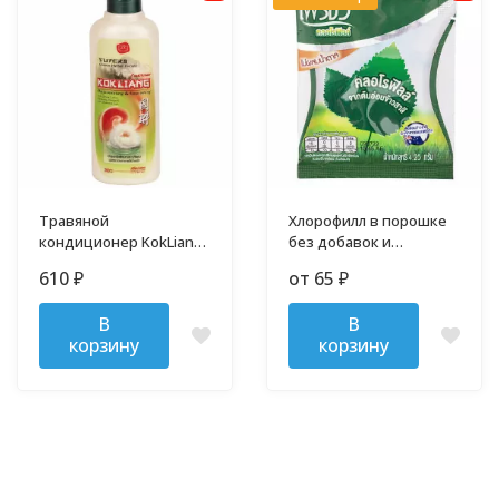
Травяной
Хлорофилл в порошке
кондиционер KokLiang
без добавок и
200 мл
примесей
610
от 65
₽
₽
В
В
корзину
корзину