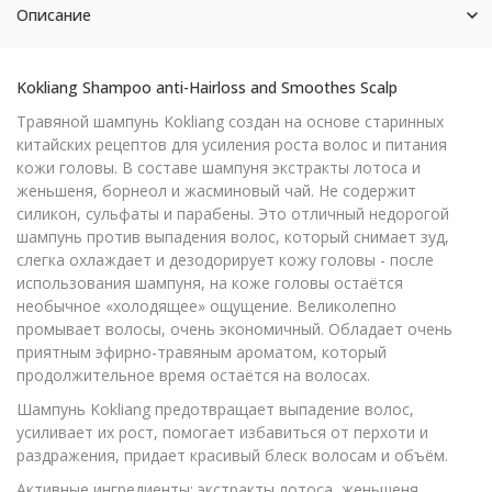
Описание
Kokliang Shampoo anti-Hairloss and Smoothes Scalp
Травяной шампунь Kokliang создан на основе старинных
китайских рецептов для усиления роста волос и питания
кожи головы. В составе шампуня экстракты лотоса и
женьшеня, борнеол и жасминовый чай. Не содержит
силикон, сульфаты и парабены. Это отличный недорогой
шампунь против выпадения волос, который снимает зуд,
слегка охлаждает и дезодорирует кожу головы - после
использования шампуня, на коже головы остаётся
необычное «холодящее» ощущение. Великолепно
промывает волосы, очень экономичный. Обладает очень
приятным эфирно-травяным ароматом, который
продолжительное время остаётся на волосах.
Шампунь Kokliang предотвращает выпадение волос,
усиливает их рост, помогает избавиться от перхоти и
раздражения, придает красивый блеск волосам и объём.
Активные ингредиенты: экстракты лотоса, женьшеня,