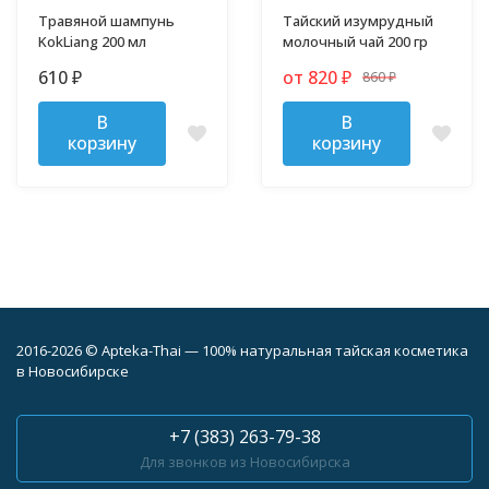
Травяной шампунь
Тайский изумрудный
KokLiang 200 мл
молочный чай 200 гр
610
от 820
860
₽
₽
₽
В
В
корзину
корзину
2016-2026 © Apteka-Thai — 100% натуральная тайская косметика
в Новосибирске
+7 (383) 263-79-38
Для звонков из Новосибирска