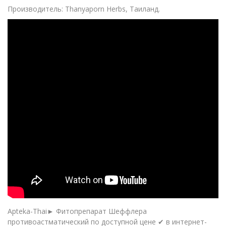
Производитель: Thanyaporn Herbs, Таиланд.
Apteka-Thai► Фитопрепарат Шеффлера
противоастматический по доступной цене ✔ в интернет-