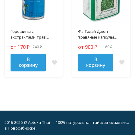
Горошины с
Фа Талай Джон -
экстрактами трав
травяные капсулы
против гриппа,
против гриппа и
от 170
от 900
240
1 180
₽
₽
простуды и кашля
₽
простуды
₽
В
В
корзину
корзину
2016-2026 © Apteka-Thai — 100% натуральная тайская косметика
в Новосибирске