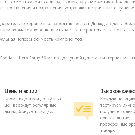
ся с симптомами псориаза, экземы, других кожных заболеваний
мают воспаления и покраснения, устраняют неприятные ощущени
едварительно хорошенько взболтав флакон. Дважды в день обра
тным ароматом хорошо впитывается, не растекается, не вызыв
уальная непереносимость компонентов.
soriasis Herb Spray 60 мл по доступной цене ✔ в интернет-мага
Цены и акции
Высокое каче
Кроме вкусных и доступных
Каждую позици
цен вас ждут регулярные
тестируем лично
акции, бонусы и скидки.
получите тольк
оригинальные,
проверенные вр
товары.