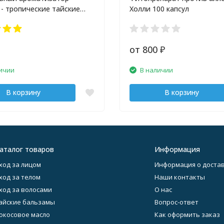
 - тропические тайские
Холли 100 капсул
ы
от 800
₽
ичии
В наличии
В корзину
В корзину
аталог товаров
Информация
ход за лицом
Информация о достав
ход за телом
Наши контакты
ход за волосами
О нас
айские бальзамы
Вопрос-ответ
окосовое масло
Как оформить заказ