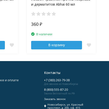
и дерматитов Abhai 60 мл
360
₽
В наличии
В корзину
Контакты
ке и оплате
+7 (383) 263-79-38
Для звонков из Новосибирска
8 (800) 555-87-20
Звонок бесплатный по РФ
Заказать звонок
Новосибирск, ул. Красный
проспект, д. 200, оф. 415