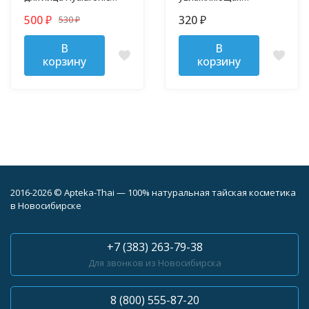
TaiYan 50 гр
сыворотка Hyaluronic
500
320
530
₽
₽
₽
TaiYan 30 мл
В
В
корзину
корзину
2016-2026 © Apteka-Thai — 100% натуральная тайская косметика
в Новосибирске
+7 (383) 263-79-38
Для звонков из Новосибирска
8 (800) 555-87-20