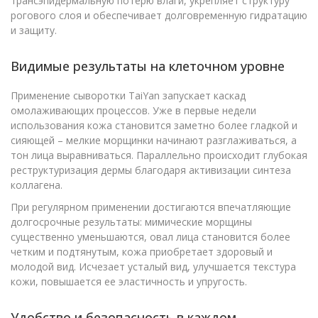
трансэпидермальную потерю влаги, укрепляет структуру
рогового слоя и обеспечивает долговременную гидратацию
и защиту.
Видимые результаты на клеточном уровне
Применение сыворотки TaiYan запускает каскад
омолаживающих процессов. Уже в первые недели
использования кожа становится заметно более гладкой и
сияющей – мелкие морщинки начинают разглаживаться, а
тон лица выравниваться. Параллельно происходит глубокая
реструктуризация дермы благодаря активизации синтеза
коллагена.
При регулярном применении достигаются впечатляющие
долгосрочные результаты: мимические морщины
существенно уменьшаются, овал лица становится более
четким и подтянутым, кожа приобретает здоровый и
молодой вид. Исчезает усталый вид, улучшается текстура
кожи, повышается ее эластичность и упругость.
Удобство и безопасность в каждом