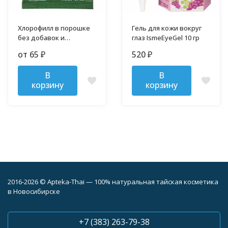
Хлорофилл в порошке
Гель для кожи вокруг
без добавок и
глаз IsmeEyeGel 10 гр
примесей
от 65
520
₽
₽
В
В
корзину
корзину
2016-2026 © Apteka-Thai — 100% натуральная тайская косметика
в Новосибирске
+7 (383) 263-79-38