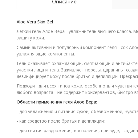
Описание
Aloe Vera Skin Gel
Лёгкий гель Алое Вера - увлажнитель высшего класса. 
защиту кожи.
Самый активный и популярный компонент геля - сок Алое
увлажняющие компоненты.
Гель оказывает охлаждающий, смягчающий и антибактер
участки лица и тела. Заживляет порезы, царапины, ссад
дезинфицирует кожу после бритья и депиляции. Прекра
Подходит для всех типов кожи, особенно для чувствит
любого возраста - не содержит консервантов, быстро в
Области применения геля Алое Вера:
- для увлажнения и питания сухой, обезвоженной, чувст
- как средство после бритья и депиляции;
- для снятия раздражения, воспаления, при зуде, ссадина