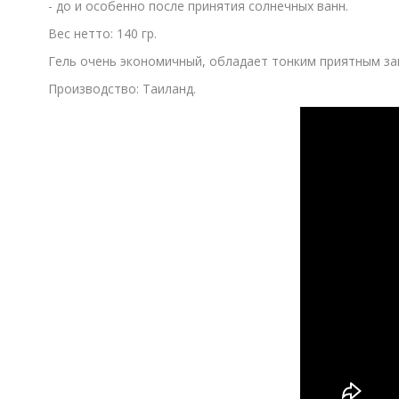
- до и особенно после принятия солнечных ванн.
Вес нетто: 140 гр.
Гель очень экономичный, обладает тонким приятным за
Производство: Таиланд.