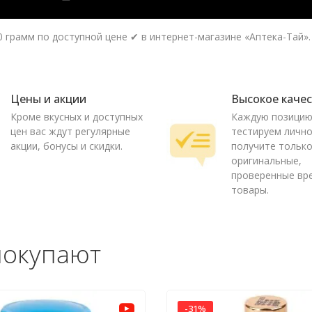
грамм по доступной цене ✔ в интернет-магазине «Аптека-Тай». 
Цены и акции
Высокое каче
Кроме вкусных и доступных
Каждую позици
цен вас ждут регулярные
тестируем лично
акции, бонусы и скидки.
получите тольк
оригинальные,
проверенные вр
товары.
покупают
-31%