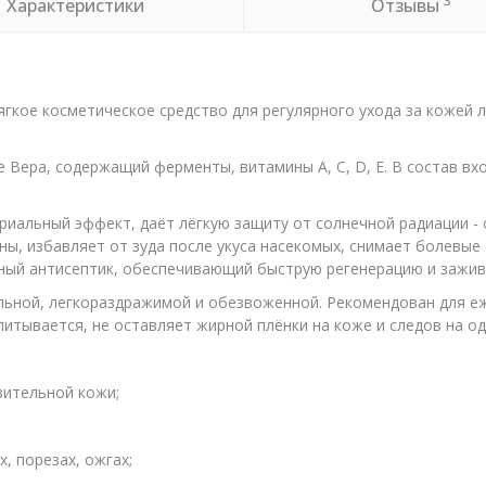
3
Характеристики
Отзывы
Мягкое косметическое средство для регулярного ухода за кожей
 Вера, содержащий ферменты, витамины А, С, D, Е. В состав вх
иальный эффект, даёт лёгкую защиту от солнечной радиации - 
ины, избавляет от зуда после укуса насекомых, снимает болевы
сный антисептик, обеспечивающий быструю регенерацию и зажив
ельной, легкораздражимой и обезвоженной. Рекомендован для е
питывается, не оставляет жирной плёнки на коже и следов на о
вительной кожи;
х, порезах, ожгах;