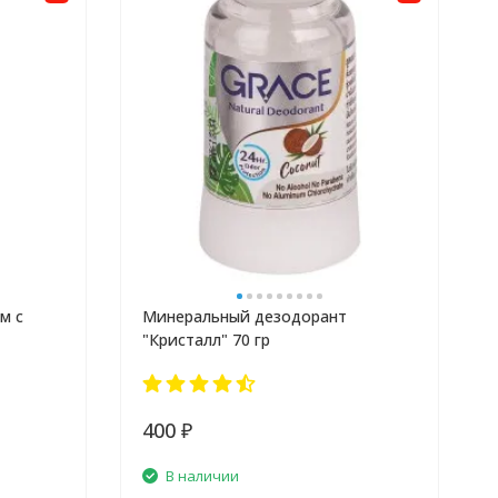
м с
Минеральный дезодорант
"Кристалл" 70 гр
400
₽
В наличии