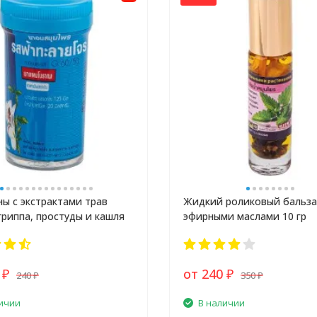
ы с экстрактами трав
Жидкий роликовый бальза
гриппа, простуды и кашля
эфирными маслами 10 гр
0
от 240
240
350
₽
₽
₽
₽
ичии
В наличии