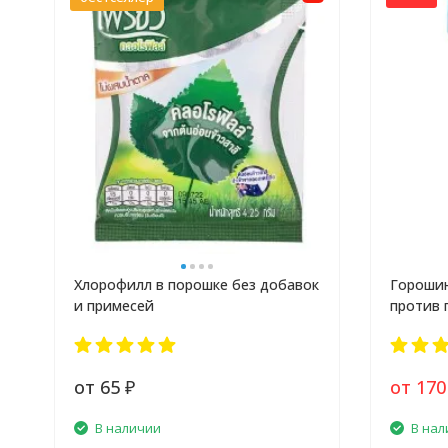
Хлорофилл в порошке без добавок
Горошин
и примесей
против 
от 65
от 17
₽
В наличии
В нал