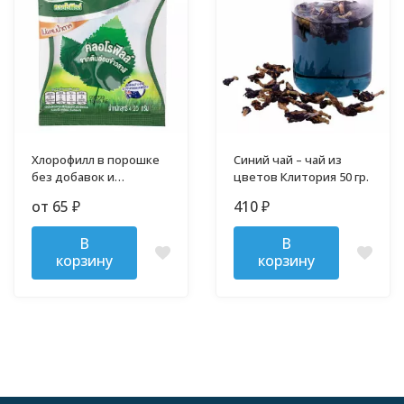
Хлорофилл в порошке
Синий чай – чай из
без добавок и
цветов Клитория 50 гр.
примесей
от 65
410
₽
₽
В
В
корзину
корзину