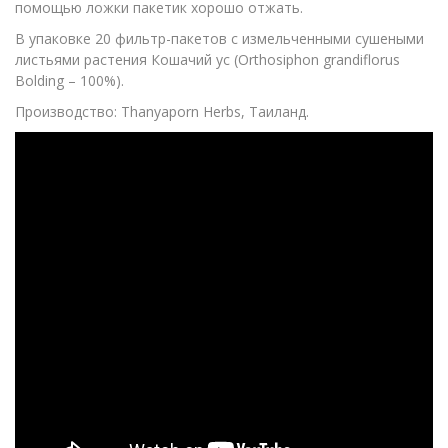
помощью ложки пакетик хорошо отжать.
В упаковке 20 фильтр-пакетов с измельченными сушеными
листьями растения Кошачий ус (Orthosiphon grandiflorus
Bolding – 100%).
Производство: Thanyaporn Herbs, Таиланд.