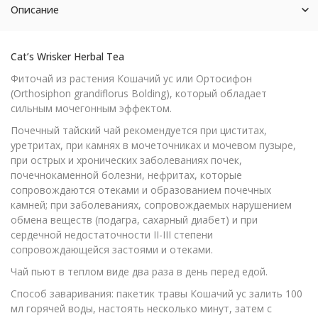
Описание
Cat’s Wrisker Herbal Tea
Фиточай из растения Кошачий ус или Ортосифон
(Orthosiphon grandiflorus Bolding), который обладает
сильным мочегонным эффектом.
Почечный тайский чай рекомендуется при циститах,
уретритах, при камнях в мочеточниках и мочевом пузыре,
при острых и хронических заболеваниях почек,
почечнокаменной болезни, нефритах, которые
сопровождаются отеками и образованием почечных
камней; при заболеваниях, сопровождаемых нарушением
обмена веществ (подагра, сахарный диабет) и при
сердечной недостаточности II-III степени
сопровождающейся застоями и отеками.
Чай пьют в теплом виде два раза в день перед едой.
Способ заваривания: пакетик травы Кошачий ус залить 100
мл горячей воды, настоять несколько минут, затем с