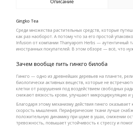
Описание
Gingko Tea
Среди множества растительных средств, которые путеше
как раз наоборот. А потому что за его простой упаковк
Infusion от компании Thanyaporn Herbs — аутентичный т
иностранных покупателей. В этом обзоре — всё, что нуж
Зачем вообще пить гинкго билоба
Гинкго — одно из древнейших деревьев на планете, рели
биологически активных веществ, которые не встречаю
клетки от разрушения под воздействием свободных ради
снижают вязкость крови, улучшают микроциркуляцию и у
Благодаря этому механизму действия гинкго оказывает
скорость мышления. Периферические ткани лучше снабж
положительную динамику при шуме в ушах, снижении ос
тревожность, повышает устойчивость к стрессу и помо