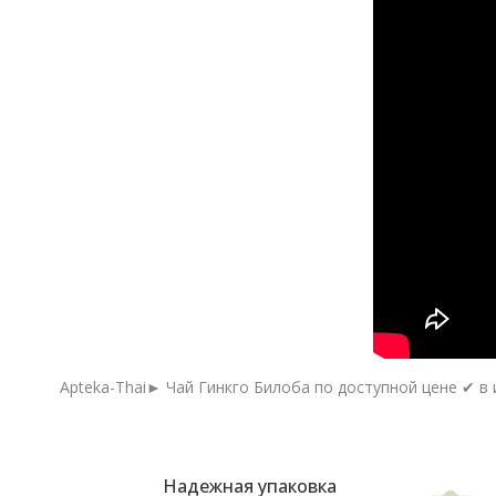
Apteka-Thai► Чай Гинкго Билоба по доступной цене ✔ в 
Надежная упаковка