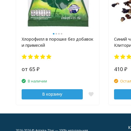
Хлорофилл в порошке без добавок
Синий ч
и примесей
Клитори
от 65
410
₽
₽
В наличии
Остал
В корзину
К
2016-2026 © Apteka-Thai — 100% натуральная