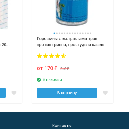
Горошины с экстрактами трав
 20
против гриппа, простуды и кашля
от 170
240
₽
₽
В наличии
В корзину
Контакты