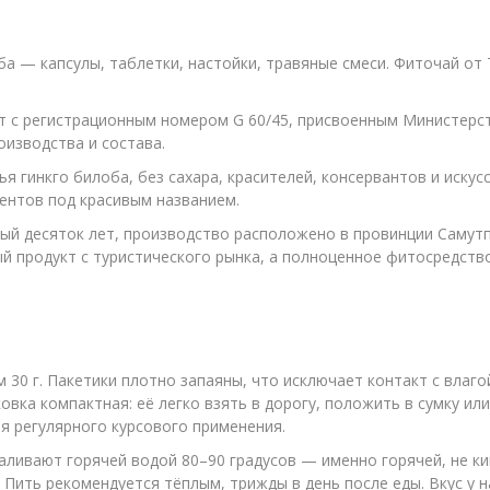
а — капсулы, таблетки, настойки, травяные смеси. Фиточай от 
т с регистрационным номером G 60/45, присвоенным Министерс
оизводства и состава.
я гинкго билоба, без сахара, красителей, консервантов и искус
нентов под красивым названием.
вый десяток лет, производство расположено в провинции Самутп
ый продукт с туристического рынка, а полноценное фитосредст
30 г. Пакетики плотно запаяны, что исключает контакт с влаг
овка компактная: её легко взять в дорогу, положить в сумку ил
ля регулярного курсового применения.
 заливают горячей водой 80–90 градусов — именно горячей, не 
Пить рекомендуется тёплым, трижды в день после еды. Вкус у на