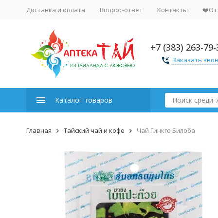
Доставка и оплата
Вопрос-ответ
Контакты
❤️От
+7 (383) 263-79-
Заказать зво
Каталог товаров
Главная
Тайский чай и кофе
Чай Гинкго Билоба