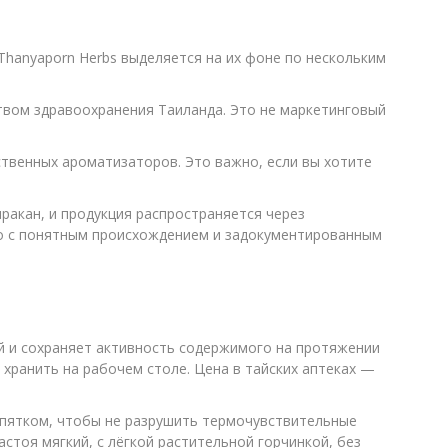
Thanyaporn Herbs выделяется на их фоне по нескольким
твом здравоохранения Таиланда. Это не маркетинговый
ственных ароматизаторов. Это важно, если вы хотите
ракан, и продукция распространяется через
во с понятным происхождением и задокументированным
ой и сохраняет активность содержимого на протяжении
и хранить на рабочем столе. Цена в тайских аптеках —
кипятком, чтобы не разрушить термочувствительные
стоя мягкий, с лёгкой растительной горчинкой, без