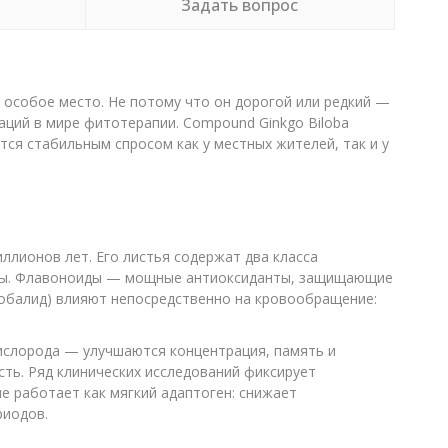
Задать вопрос
 особое место. Не потому что он дорогой или редкий —
таций в мире фитотерапии. Compound Ginkgo Biloba
тся стабильным спросом как у местных жителей, так и у
ллионов лет. Его листья содержат два класса
оиды. Флавоноиды — мощные антиоксиданты, защищающие
лобалид) влияют непосредственно на кровообращение:
кислорода — улучшаются концентрация, память и
ть. Ряд клинических исследований фиксирует
е работает как мягкий адаптоген: снижает
риодов.