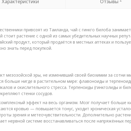
2
Характеристики
Отзывы
ственники привозят из Таиланда, чай с гинкго билоба занимает
ой стоит растение с одной из самых убедительных научных репу
айский продукт, который продаётся в местных аптеках и пользуе
но знать перед покупкой.
кт мезозойской эры, не изменивший своей биохимии за сотни ми
тся больше нигде в растительном мире: флавоноиды и терпен
калов и окислительного стресса. Терпеноиды (гинкголиды и би
крепляют стенки сосудов.
 комплексный эффект на весь организм. Мозг получает больше 
аются кровью — повышается тонус, уходит хроническая усталос
троты зрения и метеочувствительности. Дополнительно растени
гает нервной системе восстанавливаться после напряжённых пе