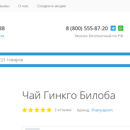
зывы
О нас
Скидки и акции
38
8 (800) 555-87-20
нок
Звонок бесплатный по РФ
Чай Гинкго Билоба
2 отзыва
Бренд:
Thanyaporn