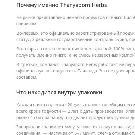
Почему именно Thanyaporn Herbs
На рынке представлено немало продуктов с гинкго билоб
причинам.
Во-первых, это официально зарегистрированный продук
статус, а реальный государственный контроль сырья, пр
Во-вторых, состав полностью моносырьевой: 100% листь
получать именно гинкго, а не смесь неизвестных компо
В-третьих, компания Thanyaporn Herbs работает не пер
официальную аптечную сеть Таиланда. Это не сувенирн
составом.
Что находится внутри упаковки
Каждая пачка содержит 20 фильтр-пакетов общим весом 
всего срока годности — 2 лет с даты производства. Упак
около 45 бат за пачку, что делает продукт доступным д
Заваривание занимает минуту: пакетик кладут в чашку,
соединения, — настаивают 5–7 минут, слегка отжимают. 