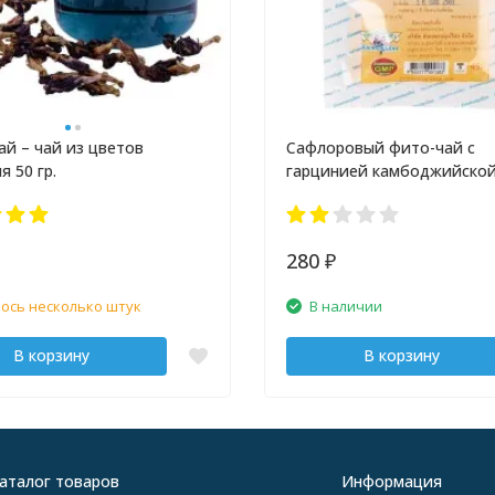
ай – чай из цветов
Сафлоровый фито-чай с
я 50 гр.
гарцинией камбоджийской
пакетиков
280
₽
ось несколько штук
В наличии
В корзину
В корзину
аталог товаров
Информация