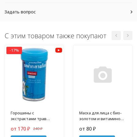
Задать вопрос
С этим товаром также покупают
-17%
Горошины с
Маска для лица с био-
экстрактами трав
золотом и витамином
против гриппа,
В3 в стике TaiYan 4 мл
от 170
от 80
240
₽
₽
простуды и кашля
₽