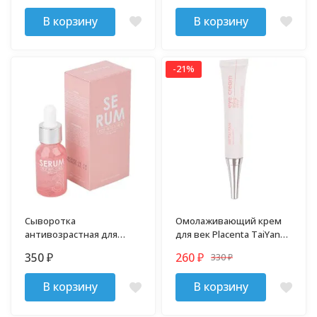
В корзину
В корзину
-21%
Сыворотка
Омолаживающий крем
антивозрастная для
для век Placenta TaiYan
лица Placenta TaiYan 30
20 г
350
260
330
₽
₽
мл
₽
В корзину
В корзину