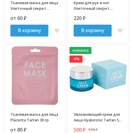
Тканевая маска для лица
Крем для рук и ног
Улиточный секрет
Улиточный секрет
TaiYan 30 гр
TaiYan 100 гр
от 60
220
₽
₽
В корзину
В корзину
новинка
-6%
Тканевая маска для лица
Увлажняющий крем для
Placenta TaiYan 30 гр
лица Hyaluronic TaiYan 50
гр
от 80
500
530
₽
₽
₽