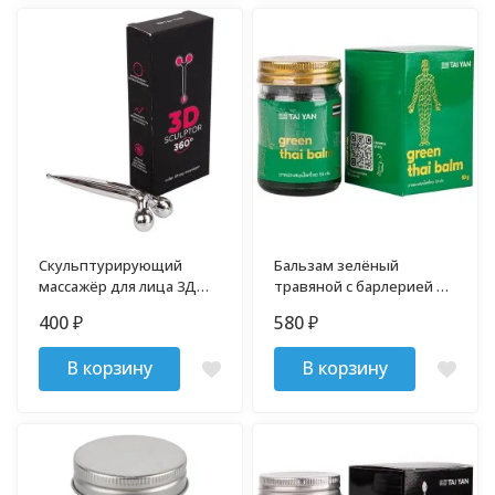
Скульптурирующий
Бальзам зелёный
массажёр для лица 3Д
травяной с барлерией и
TaiYan
центеллой TaiYan 50 гр
400
580
₽
₽
В корзину
В корзину