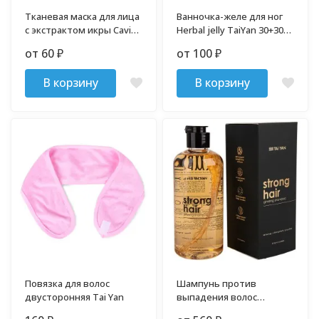
Тканевая маска для лица
Ванночка-желе для ног
с экстрактом икры Caviar
Herbal jelly TaiYan 30+30
TaiYan 30 гр
гр
от 60
от 100
₽
₽
В корзину
В корзину
Повязка для волос
Шампунь против
двусторонняя Tai Yan
выпадения волос
Женьшень+Имбирь 300