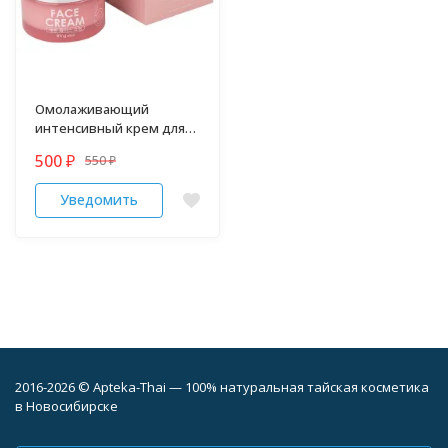
Омолаживающий
интенсивный крем для
лица Placenta TaiYan 50 гр
500
550
₽
₽
Уведомить
2016-2026 © Apteka-Thai — 100% натуральная тайская косметика
в Новосибирске