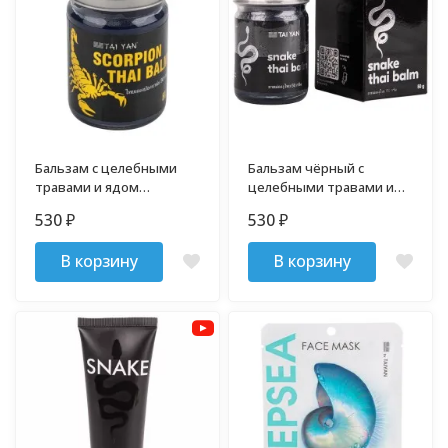
Бальзам с целебными
Бальзам чёрный с
травами и ядом
целебными травами и
скорпиона Scorpion
змеиным ядом Snake
530
530
₽
₽
TaiYan 50 гр
TaiYan 50 гр
В корзину
В корзину