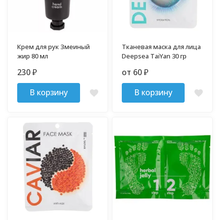
Крем для рук Змеиный
Тканевая маска для лица
жир 80 мл
Deepsea TaiYan 30 гр
230
от 60
₽
₽
В корзину
В корзину