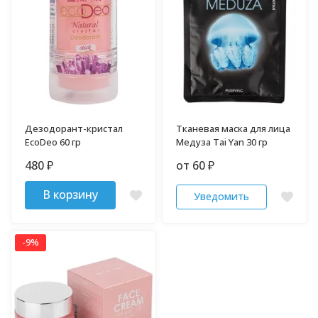
Дезодорант-кристал
Тканевая маска для лица
EcoDeo 60 гр
Медуза Tai Yan 30 гр
480
от 60
₽
₽
В корзину
Уведомить
-9%