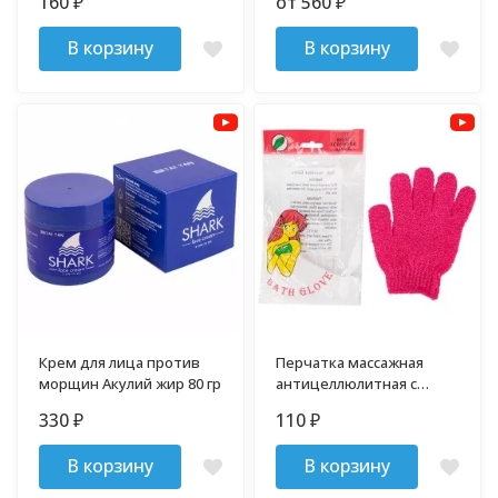
160
от 560
₽
₽
мл
В корзину
В корзину
Крем для лица против
Перчатка массажная
морщин Акулий жир 80 гр
антицеллюлитная с
эффектом пилинга Body
330
110
₽
₽
positive 1 шт
В корзину
В корзину