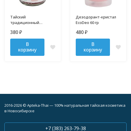
Тайский
Дезодорант-кристал
традиционный
EcoDeo 60 гр
бальзам Осотип 50
380
480
₽
₽
грамм
В
В
корзину
корзину
2016-2026 © Apteka-Thai — 100% натуральная тайская косметика
в Новосибирске
+7 (383) 263-79-38