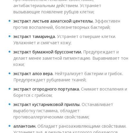
антибактериальным действием. Устраняет
вызывающие появление рубцов клетки;
экстракт листьев азиатской центеллы.
Эффективен
против воспалений, болезнетворных бактерий;
экстракт тамаринда.
Устраняет отмершие клетки.
Увлажняет и смягчает кожу;
экстракт бумажной бруссонетии.
Предупреждает и
делает менее заметной пигментацию. Выравнивает тон
кожи;
экстракт алоэ вера.
Нейтрализует бактерии и грибок.
Предупреждает рубцевание тканей;
экстракт огородного портулака.
Снимает воспаления и
борется с грибком;
экстракт кустарниковой приллы.
Останавливает
выработку гистамина, обладает
противоаллергическими свойствами;
аллантоин.
Обладает ранозаживляющими свойствами.
Устраняет зуд, в результате которого образуются