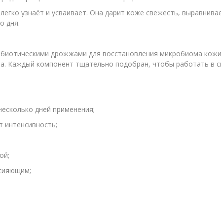
егко узнаёт и усваивает. Она дарит коже свежесть, выравнивае
о дня.
биотическими дрожжами для восстановления микробиома кожи, 
а. Каждый компонент тщательно подобран, чтобы работать в си
несколько дней применения;
т интенсивность;
ой;
 сияющим;