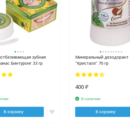
 отбеливающая зубная
Минеральный дезодорант
нанас Бинтуронг 33 гр
"Кристалл" 70 гр
400
₽
ичии
В наличии
В корзину
В корзину