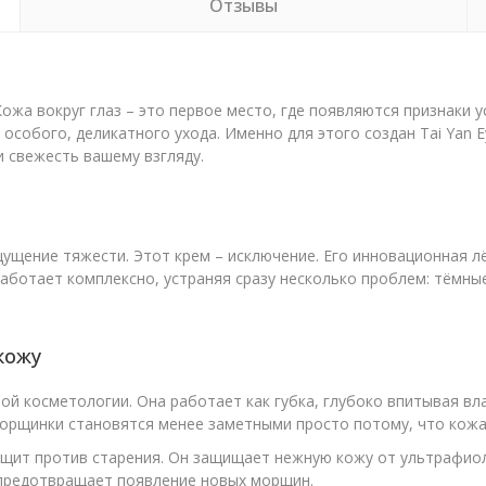
Отзывы
ожа вокруг глаз – это первое место, где появляются признаки у
особого, деликатного ухода. Именно для этого создан Tai Yan Ey
 свежесть вашему взгляду.
ущение тяжести. Этот крем – исключение. Его инновационная лё
работает комплексно, устраняя сразу несколько проблем: тёмны
кожу
й косметологии. Она работает как губка, глубоко впитывая вла
 Морщинки становятся менее заметными просто потому, что кож
 щит против старения. Он защищает нежную кожу от ультрафиол
 предотвращает появление новых морщин.