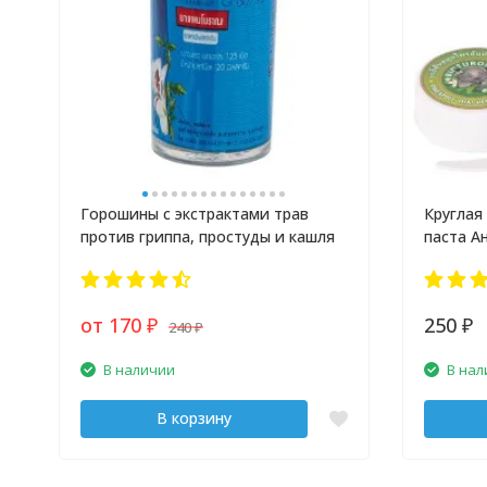
Горошины с экстрактами трав
Круглая
против гриппа, простуды и кашля
паста А
от 170
250
240
₽
₽
₽
В наличии
В нал
В корзину